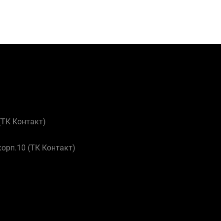
 (ТК Контакт)
корп.10 (ТК Контакт)