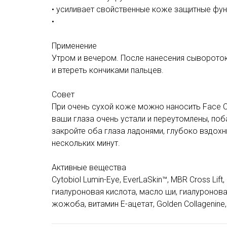
• усиливает свойственные коже защитные фу
•
Применение
Утром и вечером. После нанесения сывороток
и втереть кончиками пальцев.
Совет
При очень сухой коже можно наносить Face C
ваши глаза очень устали и переутомлены, поб
закройте оба глаза ладонями, глубоко вздохни
нескольких минут.
Активные вещества
Cytobiol Lumin-Eye, EverLaSkin™, MBR Cross Li
гиалуроновая кислота, масло ши, гиалуронова
жожоба, витамин E-ацетат, Golden Collagenin