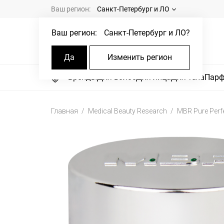
Ваш регион:
Санкт-Петербург и ЛО
Ваш регион:
Санкт-Петербург и ЛО
?
Да
Изменить регион
Бренды
Для волос
Для лица
Для тела
Пар
Главная
Medical Beauty Research
MBR Pure Perf