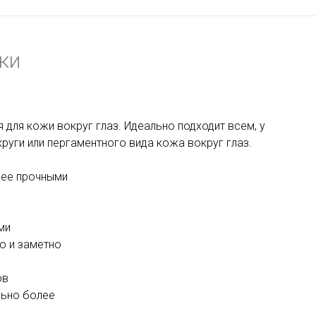
ки
для кожи вокруг глаз. Идеально подходит всем, у
руги или пергаментного вида кожа вокруг глаз.
лее прочными
ми
о и заметно
ов
льно более