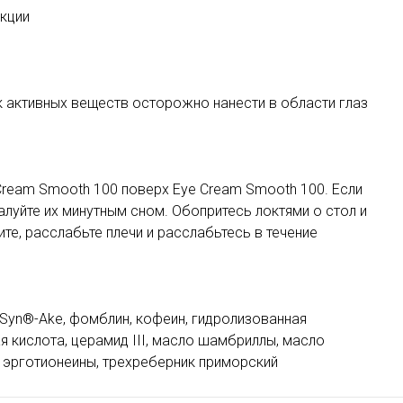
нкции
 активных веществ осторожно нанести в области глаз
ream Smooth 100 поверх Eye Cream Smooth 100. Если
алуйте их минутным сном. Обопритесь локтями о стол и
те, расслабьте плечи и расслабьтесь в течение
ft, Syn®-Ake, фомблин, кофеин, гидролизованная
я кислота, церамид III, масло шамбриллы, масло
e, эрготионеины, трехреберник приморский