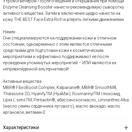
Утром и вечером. После очищения и открывания при помощи
Enzyme Cleansing Booster нанести рекомендуемую сыворотку
активного вещества. Затем в заключение щедро нанести на
кожу THE BEST Face Extra Rich и втереть легкими движениями.
Намек
Они специализируются на поддержании кожи в отличном
состоянии, одновременно с этим являются отличными
средствами для подготовки кожи к косметическим
мероприятиям и эффективно поддерживают ее после
проведения упомянутых мероприятий – ИЛИ являются их
непревзойденной альтернативой!
Активные вещества
MBR® FibroBoost Complex, Kalpariane®, MBR® SmoothM8,
Thalassine 2G, HyanifyTM (HyaMar), RosmarinylTM глюкозид,
Lipex L´sensTM, Pentavitin®, абиссинское масло, Limnanthes Alba
(масло семян сердечника лугового), масло авокадо, масло
aргановое, витамин E
Характеристики