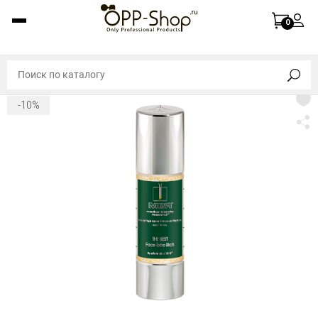
0
-10%