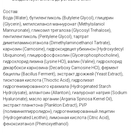
Состав:
Вода (Water), бутиленгликоль (Butylene Glycol), глицерин
(Glycerin), метилсиланол маннуронат (Methylsilaniol
Mannuronate), гликозил трегалоза (Glycosyl Trehalose),
пентиленгликоль (Pentylene Glycol), тартрат
диметиламиноэтанола (Dimethylaminoethanol Tartrate),
карнозин (Carnosine), гидроксидецил убихинон (Hydroxydecyl
Ubiquinone), глицерофосфохолин (Glycerophosphocholine),
гидрохлорид лизина (Lysine HCl), валин (Valine), гидрохлорид
декарбокси карнозина (Decarboxy Carnosine HCl), фермент
бациллы (Bacillus Ferment), экстракт дрожжей (Yeast Extract),
тиоктовая кислота (Thioctic Acid), гидролизат
гидрогенизированного крахмала (Hydrogenated Starch
Hydrolysate), аллантоин (Allantoin), гиалуронат натрия (Sodium
Hyaluronate), масло аргании (Argania Spinosa Kernel Oil),
экстракт планктона (Plankton Extract), PVP
(поливинилпирролидон), гидрогенизированный лецитин
(Hydrogenated Lecithin), лимонная кислота (Citric Acid),
феноксиэтанол (Phenoxyethanol).