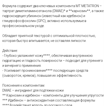
Формула содержит два ключевых компонента MT METATRON –
тартрат диметиламиноэтанола (DMAE)* и **карнозин**, а также
гидроксидецил убихинон (известный как идебенон) и
глицерофосфохолин (GPC), активно используемые в
профессиональном уходе.
Обладает приятной текстурой с оптимальной плотностью,
которая быстро впитывается, не оставляя липкости.
Действие:
- Глубоко увлажняет кожу****, обеспечивая внутреннюю
гидратацию и гладкость поверхности – подходит для утреннего
и вечернего применения.
- Усиливает проникновение**** последующих средств
(сывороток, кремов), повышая их эффективность.
Пояснения к компонентам:
DMAE – ингредиент для подтяжки кожи
** Карнозин и идебенон – компоненты для улучшения упругости
*** Идебенон – антиоксидантная составляющая формулы
**** Воздействует вплоть до рогового слоя