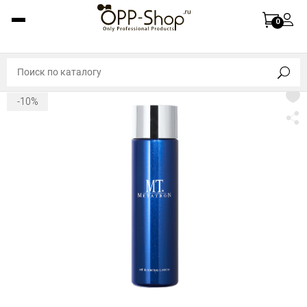
0
-10%