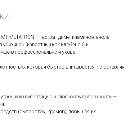
ки
 MT METATRON – тартрат диметиламиноэтанола
л убихинон (известный как идебенон) и
емые в профессиональном уходе.
лотностью, которая быстро впитывается, не оставляя
внутреннюю гидратацию и гладкость поверхности –
ия.
средств (сывороток, кремов), повышая их