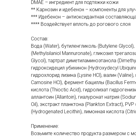
DMAE – ингредиент для подтяжки кожи
** Карнозин и идебенон – компоненты для улу
*** Идебенон – антиоксидантная составляющ
**** Воздействует вплоть до рогового слоя
Состав:
Вода (Water), бутиленгликоль (Butylene Glycol)
(Methylsilaniol Mannuronate), гликозил трегалоз
Glycol), тартрат диметиламиноэтанола (Dimethyl
гидроксидецил убихинон (Hydroxydecyl Ubiquin
гидрохлорид лизина (Lysine HCl), валин (Valin
Carnosine HCl), фермент бациллы (Bacillus Ferm
кислота (Thioctic Acid), гидролизат гидрогени
аллантоин (Allantoin), гиалуронат натрия (Sodiu
Oil), экстракт планктона (Plankton Extract), 
(Hydrogenated Lecithin), лимонная кислота (Citr
Применение:
Возьмите количество продукта размером с мон