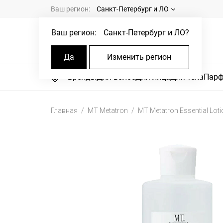
Ваш регион:
Санкт-Петербург и ЛО
Ваш регион:
Санкт-Петербург и ЛО
?
Да
Изменить регион
Бренды
Для волос
Для лица
Для тела
Пар
Главная
MT Metatron
MT Metatron Essential Lot