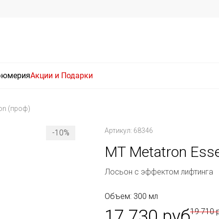
фюмерия
Акции и Подарки
ion (проф)
Артикул: 68346
-10%
MT Metatron Essen
Лосьон с эффектом лифтинга
Объем: 300 мл
17 730 руб
19 710 