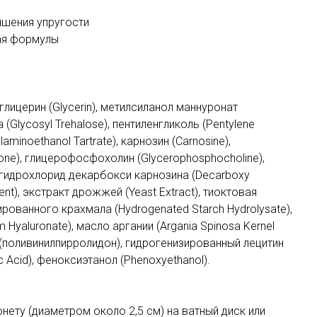
чшения упругости
ая формулы
, глицерин (Glycerin), метилсиланол маннуронат
а (Glycosyl Trehalose), пентиленгликоль (Pentylene
aminoethanol Tartrate), карнозин (Carnosine),
one), глицерофосфохолин (Glycerophosphocholine),
e), гидрохлорид декарбокси карнозина (Decarboxy
ent), экстракт дрожжей (Yeast Extract), тиоктовая
зированного крахмала (Hydrogenated Starch Hydrolysate),
m Hyaluronate), масло аргании (Argania Spinosa Kernel
PVP (поливинилпирролидон), гидрогенизированный лецитин
ic Acid), феноксиэтанол (Phenoxyethanol).
ету (диаметром около 2,5 см) на ватный диск или