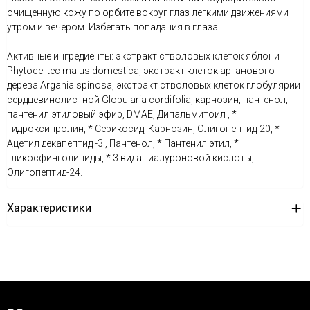
очищенную кожу по орбите вокруг глаз легкими движениями
утром и вечером. Избегать попадания в глаза!
Активные ингредиенты: экстракт стволовых клеток яблони
Phytocelltec malus domestica, экстракт клеток арганового
дерева Argania spinosa, экстракт стволовых клеток глобулярии
сердцевинолистной Globularia cordifolia, карнозин, пантенол,
пантенил этиловый эфир, DMAE, Дипальмитоил , *
Гидроксипролин, * Серикосид, Карнозин, Олигопептид-20, *
Ацетил декапептид -3 , Пантенол, * Пантенил этил, *
Гликосфинголипиды, * 3 вида гиалуроновой кислоты,
Олигопептид-24.
Характеристики