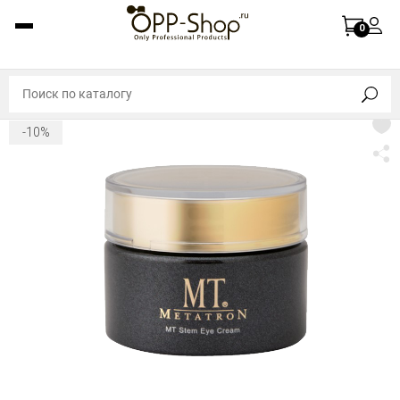
0
-10%