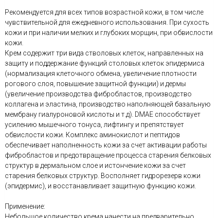
Рекомендуется для всех типов возрастной кожи, в том числе
чувствительной для ежедневного использования. При сухость
кожи и при наличии мелких и глубоких морщин, при обвислости
кожи.
Крем содержит три вида стволовых клеток, направленных на
защиту и поддержание функций столовых клеток эпидермиса
(нормализация клеточного обмена, увеличение плотности
рогового слоя, повышение защитной функции) и дермы
(увеличение производства фибробластов, производство
коллагена и эластина, производство наполняющей базальную
мембрану гиалуроновой кислоты и т.д). DMAE способствует
усилению мышечного тонуса, лифтингу и препятствует
обвислости кожи. Комплекс аминокислот и пептидов
обеспечивает наполненность кожи за счет активации работы
фибробластов и предотвращение процесса старения белковых
структур в дермальном слое и истончение кожи за счет
старения белковых структур. Восполняет гидрорезерв кожи
(эпидермис), и восстанавливает защитную функцию кожи.
Применение:
Небольшое количество крема нанести на предварительно