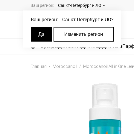
Ваш регион:
Санкт-Петербург и ЛО
Ваш регион:
Санкт-Петербург и ЛО
?
Да
Изменить регион
Бренды
Для волос
Для лица
Для тела
Пар
Главная
Moroccanoil
Moroccanoil All in One Lea