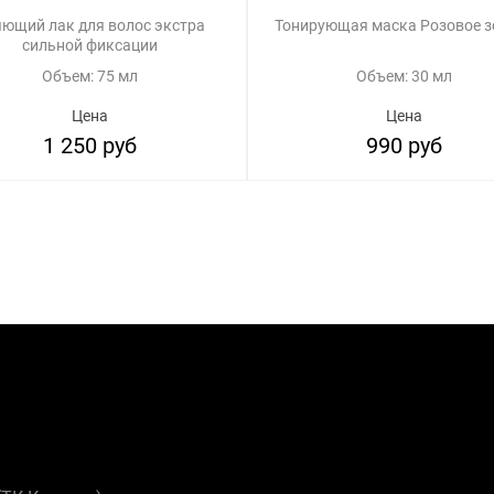
ющий лак для волос экстра
Тонирующая маска Розовое з
сильной фиксации
Объем: 75 мл
Объем: 30 мл
Цена
Цена
1 250 руб
990 руб