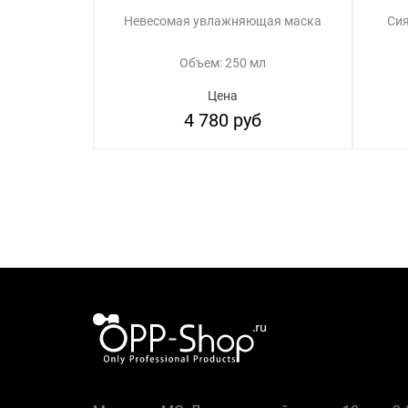
Невесомая увлажняющая маска
Сия
Объем: 250 мл
Цена
4 780 руб