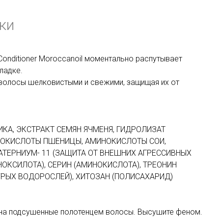
ки
 Conditioner Moroccanoil моментально распутывает
ладке.
 волосы шелковистыми и свежими, защищая их от
КА, ЭКСТРАКТ СЕМЯН ЯЧМЕНЯ, ГИДРОЛИЗАТ
ИНОКИСЛОТЫ ПШЕНИЦЫ, АМИНОКИСЛОТЫ СОИ,
ВАТЕРНИУМ- 11 (ЗАЩИТА ОТ ВНЕШНИХ АГРЕССИВНЫХ
ОКСИЛОТА), СЕРИН (АМИНОКИСЛОТА), ТРЕОНИН
УРЫХ ВОДОРОСЛЕЙ), ХИТОЗАН (ПОЛИСАХАРИД)
я на подсушенные полотенцем волосы. Высушите феном.