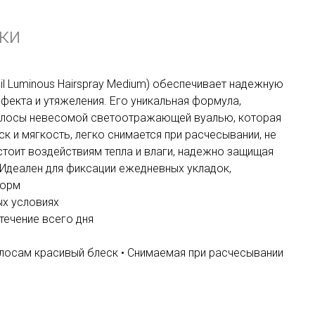
ки
l Luminous Hairspray Medium) обеспечивает надежную
фекта и утяжеления. Его уникальная формула,
олосы невесомой светоотражающей вуалью, которая
 и мягкость, легко снимается при расчесывании, не
тоит воздействиям тепла и влаги, надежно защищая
 Идеален для фиксации ежедневных укладок,
форм
ых условиях
течение всего дня
олосам красивый блеск • Снимаемая при расчесывании