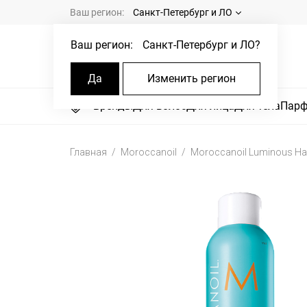
Ваш регион:
Санкт-Петербург и ЛО
Ваш регион:
Санкт-Петербург и ЛО
?
Да
Изменить регион
Бренды
Для волос
Для лица
Для тела
Пар
Главная
Moroccanoil
Moroccanoil Luminous Ha