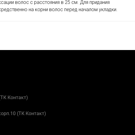
сации волос с расстояния в 25 см. Для придания
редственно на корни волос перед началом укладки.
 (ТК Контакт)
корп.10 (ТК Контакт)