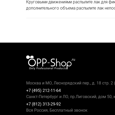
Круговыми движениями распылите лак для фик
дополнительного объема распылите лак непос
Москва и МО, Леснорядский пер., д. 18 стр. 2
+7 (495) 212-11-64
Санкт-Петербург и ЛО, пр.Лиговский, дом 50, 
+7 (812) 313-29-92
Вся Россия, Бесплатный звонок