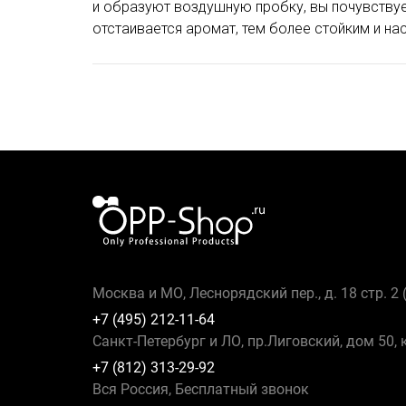
и образуют воздушную пробку, вы почувствуе
отстаивается аромат, тем более стойким и на
Москва и МО, Леснорядский пер., д. 18 стр. 2
+7 (495) 212-11-64
Санкт-Петербург и ЛО, пр.Лиговский, дом 50, 
+7 (812) 313-29-92
Вся Россия, Бесплатный звонок