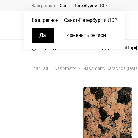
Ваш регион:
Санкт-Петербург и ЛО
Ваш регион:
Санкт-Петербург и ЛО
?
Да
Изменить регион
Бренды
Для волос
Для лица
Для тела
Пар
Главная
Nasomatto
Nasomatto Baraonda (teste