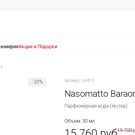
фюмерия
Акции и Подарки
r)
Артикул: 64411
-20%
Nasomatto Baraon
Парфюмерная вода (тестер)
Объем: 30 мл
15 760 руб
19 700 