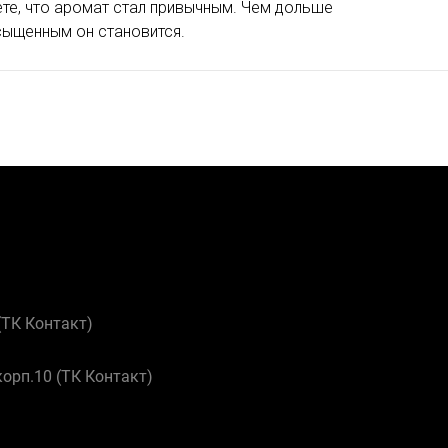
те, что аромат стал привычным. Чем дольше
сыщенным он становится.
 (ТК Контакт)
корп.10 (ТК Контакт)