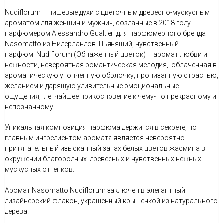
Nudiflorum – нишевые духи с цветочным древесно-мускусным
ароматом для женщин и мужчин, созданные в 2018 году
парфюмером Alessandro Gualtieri для парфюмерного бренда
Nasomatto из Нидерландов. Пьянящий, чувственный
парфюм Nudiflorum (Обнаженный цветок) – аромат любви и
нежности, невероятная романтическая мелодия, облаченная в
ароматическую утонченную оболочку, пронизанную страстью,
желанием и дарящую удивительные эмоциональные
ощущения; легчайшее прикосновение к чему- то прекрасному и
непознанному.
Уникальная композиция парфюма держится в секрете, но
главным ингредиентом аромата является невероятно
притягательный изысканный запах белых цветов жасмина в
окружении благородных древесных и чувственных нежных
мускусных оттенков.
Аромат Nasomatto Nudiflorum заключен в элегантный
дизайнерский флакон, украшенный крышечкой из натурального
дерева.