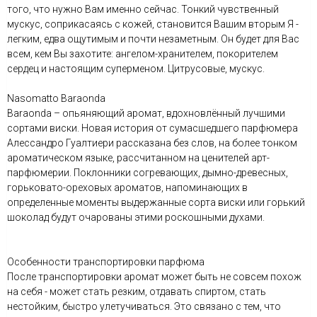
того, что нужно Вам именно сейчас. Тонкий чувственный
мускус, соприкасаясь с кожей, становится Вашим вторым Я -
легким, едва ощутимым и почти незаметным. Он будет для Вас
всем, кем Вы захотите: ангелом-хранителем, покорителем
сердец и настоящим суперменом. Цитрусовые, мускус.
Nasomatto Baraonda
Baraonda – опьяняющий аромат, вдохновлённый лучшими
сортами виски. Новая история от сумасшедшего парфюмера
Алессандро Гуалтиери рассказана без слов, на более тонком
ароматическом языке, рассчитанном на ценителей арт-
парфюмерии. Поклонники согревающих, дымно-древесных,
горьковато-ореховых ароматов, напоминающих в
определенные моменты выдержанные сорта виски или горький
шоколад будут очарованы этими роскошными духами.
Особенности транспортировки парфюма
После транспортировки аромат может быть не совсем похож
на себя - может стать резким, отдавать спиртом, стать
нестойким, быстро улетучиваться. Это связано с тем, что