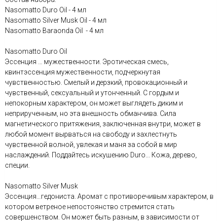
Nasomatto Duro Oil - 4 мл
Nasomatto Silver Musk Oil - 4 мл
Nasomatto Baraonda Oil - 4 мл
Nasomatto Duro Oil
Эссенция … мужественности. Эротическая смесь,
квинтэссенция мужественности, подчеркнутая
чувственностью. Смелый и дерзкий, провокационный и
чувственный, сексуальный и утонченный. С гордым и
непокорным характером, он может выглядеть диким и
неприрученным, но эта внешность обманчива. Сила
магнетического притяжения, заключенная внутри, может в
любой момент вырваться на свободу и захлестнуть
чувственной волной, увлекая и маня за собой в мир
наслаждений. Поддайтесь искушению Duro... Кожа, дерево,
специи.
Nasomatto Silver Musk
Эссенция…гедониста. Аромат с противоречивым характером, в
котором ветреное непостоянство стремится стать
совершенством. Он может быть разным, в зависимости от