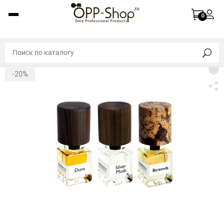
0
-20%