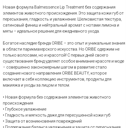
Новая формула Balmessence Lip Treatment без содержания
элементов животного происхождения. Это защита кожи губ от
пересыхания, гладкость и увлажнение. Шелковистая текстура,
сатиновый финиш и нейтральный аромат с нотами лимона и
мяты – идеальное решение для ежедневного ухода.
Богатое наследие бренда ORIBE – это опыт и уникальные знания
в области парикмахерского искусства. Но ORIBE одержим не
только волосами, но и красотой! С первых дней своего
существования бренд уделяет особое внимание красоте и моде
– совершенно закономерным шагом в развитие стало
создание нового направления ORIBE BEAUTY, которое
включает в себя коллекцию инструментов, продукты для
макияжа и уходы за лицом и телом.
• Новая формула без содержания элементов животного
происхождения
• Глубокое увлажнение
• Гладкость и мягкость даже для пересушенной кожи губ
• Защита от возникновения повреждений
• Поддержание баланса увлажнения и защита от пересыхания