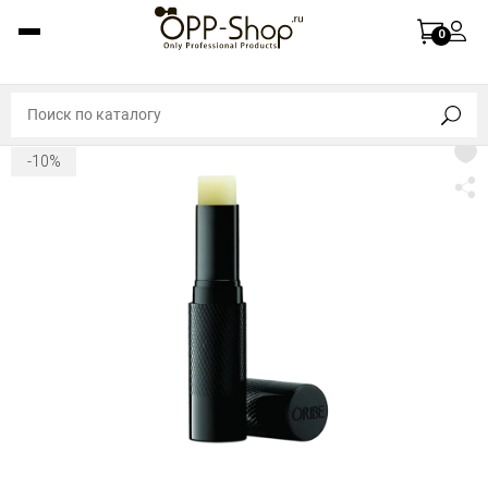
0
-10%