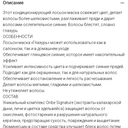
Описание
Этот кондиционирующий лосьон-маска освежает цвет, делает
волосы более шелковистыми, разглаживает пряди и дарит
волосами ослепительное сияние. Волосы блестят, словно
глазурь.
ОСОБЕННОСТИ
Лосьон-маска «Глазурь» может использоваться как в
салонном, так и в домашнем уходе.
Обеспечивает глянцевое сияние, которое имеет накопительный
эффект.
Усиливает интенсивность цвета и подчеркивает сияние прядей.
Подходит как для окрашенных, так и для натуральных волос.
Обеспечивает восстановление и легкость расчесывания.
Делает волосы мягкими, гладкими и шелковистыми.
Не утяжеляет волосы.
СОСТАВ
Уникальный комплекс Oribe Signature (экстракты калахарской
дыни, личи и цветка эдельвейса) защищает волосы от
окисления, фотостарения и разрушения натурального
кератина, предотвращая сухость, повреждение и выцветание.
Люминесцин в составе средства улучшает блеск волос путем