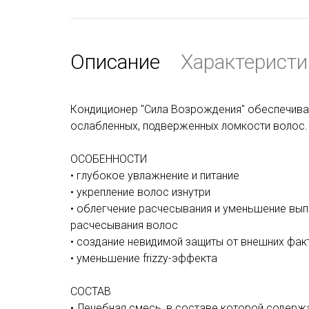
Описание
Характеристи
Кондиционер "Сила Возрождения" обеспечивае
ослабленных,
подверженных ломкости волос
.
ОСОБЕННОСТИ
• глубокое увлажнение и питание
• укрепление волос изнутри
• облегчение расчесывания и уменьшение выпа
расчесывания волос
• создание невидимой защиты от внешних ф
• уменьшение frizzy-эффекта
СОСТАВ
• Лечебная смесь, в составе которой содерж