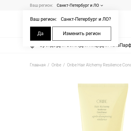
Ваш регион:
Санкт-Петербург и ЛО
Ваш регион:
Санкт-Петербург и ЛО
?
Да
Изменить регион
Бренды
Для волос
Для лица
Для тела
Пар
Главная
Oribe
Oribe Hair Alchemy Resilience Cond