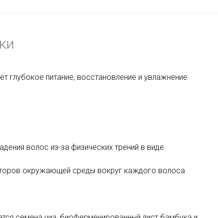
ки
т глубокое питание, восстановление и увлажнение
дения волос из-за физических трений в виде
акторов окружающей среды вокруг каждого волоса
атся семена чиа, биоферменированный лист бамбука и