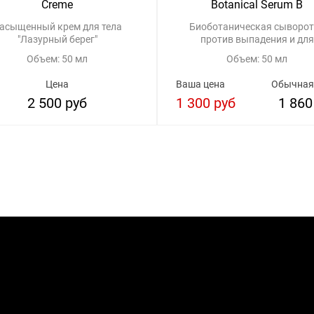
Creme
Botanical Serum B
асыщенный крем для тела
Биоботаническая сыворот
"Лазурный берег"
против выпадения и для
стимуляции роста волос
Объем: 50 мл
Объем: 50 мл
Цена
Ваша цена
Обычная
2 500 руб
1 300 руб
1 860