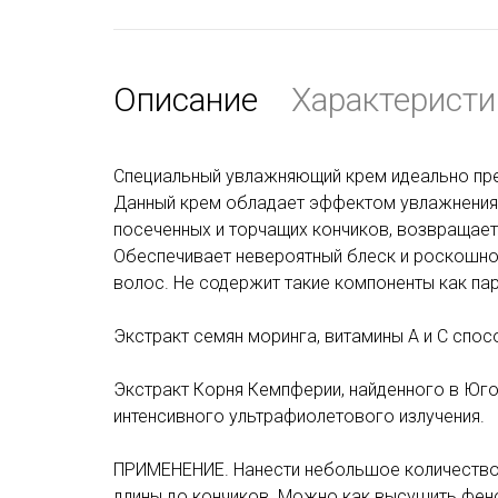
Описание
Характеристи
Специальный увлажняющий крем идеально пред
Данный крем обладает эффектом увлажнения
посеченных и торчащих кончиков, возвращае
Обеспечивает невероятный блеск и роскошно
волос. Не содержит такие компоненты как пар
Экстракт семян моринга, витамины А и C спос
Экстракт Корня Кемпферии, найденного в Юго
интенсивного ультрафиолетового излучения.
ПРИМЕНЕНИЕ. Нанести небольшое количество
длины до кончиков. Можно как высушить фено