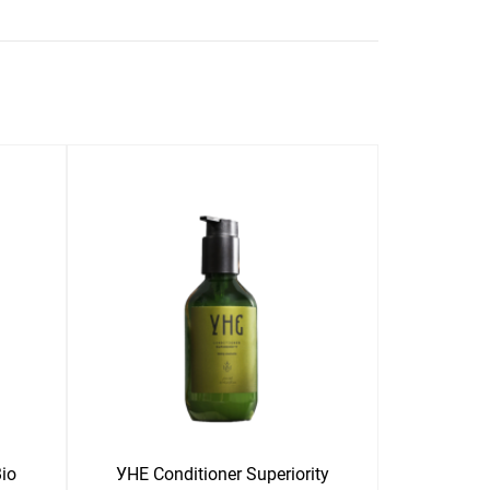
Bio
УНЕ Conditioner Superiority
УНЕ Sh