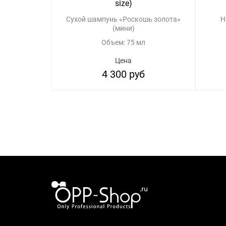
size)
Сухой шампунь «Роскошь золота»
Н
(мини)
Объем: 75 мл
Цена
4 300 руб