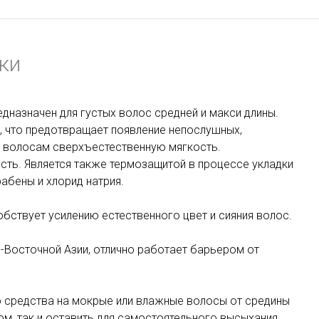
ки
назначен для густых волос средней и макси длины.
, что предотвращает появление
непослушных
,
т волосам сверхъестественную мягкость.
сть. Является также термозащитой в процессе укладки
абены и хлорид натрия.
обствует усилению естественного цвет и сияния волос.
-Восточной Азии, отлично работает барьером от
 средства на мокрые или влажные волосы от средины
м, так и оставить для самостоятельного высыхания.