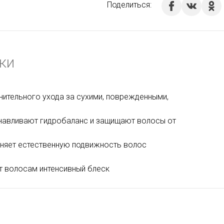
Поделиться:
ки
нительного ухода за сухими, поврежденными,
анавливают гидробаланс и защищают волосы от
аняет естественную подвижность волос
ает волосам интенсивный блеск