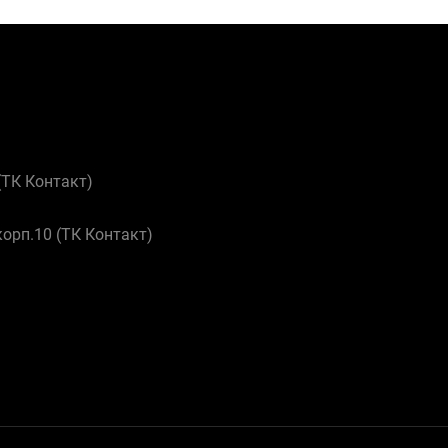
 (ТК Контакт)
корп.10 (ТК Контакт)