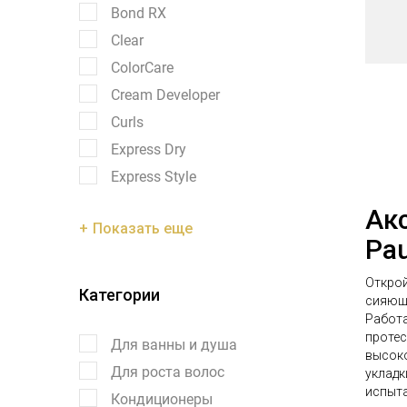
Bond RX
Clear
ColorCare
Cream Developer
Curls
Express Dry
Express Style
Ак
Показать еще
Pau
Открой
Категории
сияюще
Работа
протес
Для ванны и душа
высоко
Для роста волос
укладк
испыта
Кондиционеры