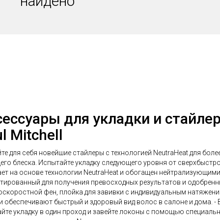
найдено
сессуары для укладки и стайлер
l Mitchell
те для себя новейшие стайлеры с технологией NeutraHeat для боле
го блеска. Испытайте укладку следующего уровня от сверхбыстро
ет на основе технологии NeutraHeat и обогащен нейтрализующими
тированный для получения превосходных результатов и одобренн
скоростной фен, плойка для завивки с индивидуальным натяжен
и обеспечивают быстрый и здоровый вид волос в салоне и дома. -
йте укладку в один проход и завейте локоны с помощью специальн