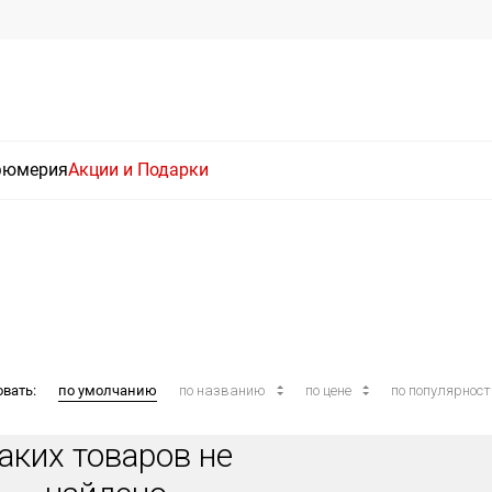
фюмерия
Акции и Подарки
овать:
по умолчанию
по названию
по цене
по популярнос
аких товаров не