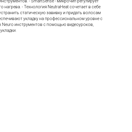
нструментов. - SmartSense - микрочип регулирует
 нагрева. - Технология NeutraHeat сочетает в себе
странить статическую завивку и придать волосам
беспечивают укладку на профессиональном уровне с
их Neuro инструментов с помощью видеоуроков,
укладки.