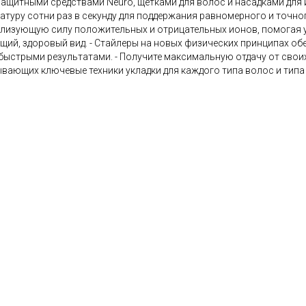
ащитными средствами Neuro, щетками для волос и насадками для и
атуру сотни раз в секунду для поддержания равномерного и точного
лизующую силу положительных и отрицательных ионов, помогая у
щий, здоровый вид. - Стайлеры на новых физических принципах о
быстрыми результатами. - Получите максимальную отдачу от сво
вающих ключевые техники укладки для каждого типа волос и типа 