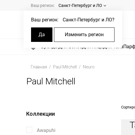
Ваш регион:
Санкт-Петербург и ЛО
Ваш регион:
Санкт-Петербург и ЛО
?
Да
Изменить регион
Бренды
Для волос
Для лица
Для тела
Пар
Главная
Paul Mitchell
Neuro
Paul Mitchell
Сортир
Коллекции
Т
Awapuhi