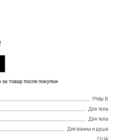
м
 за товар после покупки
Philip B
Для тела
Для тела
Для ванны и душа
США