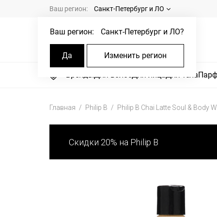
Ваш регион:
Санкт-Петербург и ЛО
Ваш регион:
Санкт-Петербург и ЛО
?
Да
Изменить регион
Бренды
Для волос
Для лица
Для тела
Пар
Главная
Philip B
Philip B Chai Latte Soul & Body 
Скидки 20% на Philip B