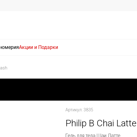
фюмерия
Акции и Подарки
Wash
Артикул: 3835
Philip B Chai Lat
Гель для тела Шаи Латте