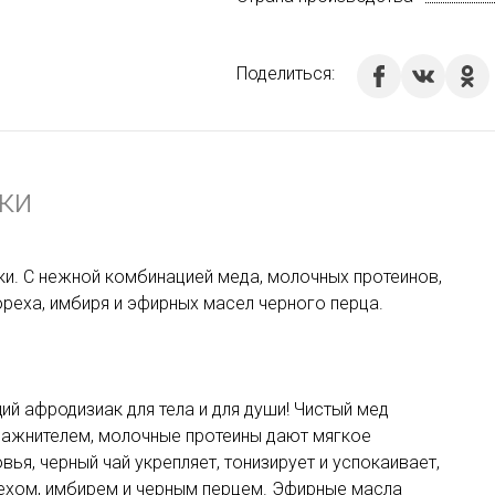
Поделиться:
ки
и. С нежной комбинацией меда, молочных протеинов,
ореха, имбиря и эфирных масел черного перца.
ий афродизиак для тела и для души! Чистый мед
ажнителем, молочные протеины дают мягкое
я, черный чай укрепляет, тонизирует и успокаивает,
рехом, имбирем и черным перцем. Эфирные масла