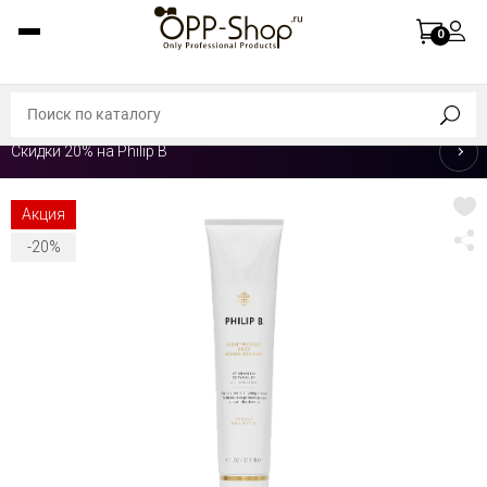
0
Скидки 20% на Philip B
Акция
-20%