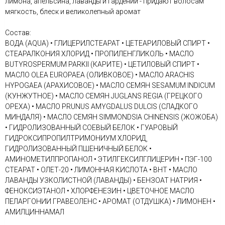
лимона, апельсина, лаванды и гардении - придают волосам
мягкость, блеск и великолепный аромат
Состав:
ВОДА (AQUA) • ГЛИЦЕРИЛСТЕАРАТ • ЦЕТЕАРИЛОВЫЙ СПИРТ •
СТЕАРАЛКОНИЯ ХЛОРИД • ПРОПИЛЕНГЛИКОЛЬ • МАСЛО
BUTYROSPERMUM PARKII (КАРИТЕ) • ЦЕТИЛОВЫЙ СПИРТ •
МАСЛО OLEA EUROPAEA (ОЛИВКОВОЕ) • МАСЛО ARACHIS
HYPOGAEA (АРАХИСОВОЕ) • МАСЛО СЕМЯН SESAMUM INDICUM
(КУНЖУТНОЕ) • МАСЛО СЕМЯН JUGLANS REGIA (ГРЕЦКОГО
ОРЕХА) • МАСЛО PRUNUS AMYGDALUS DULCIS (СЛАДКОГО
МИНДАЛЯ) • МАСЛО СЕМЯН SIMMONDSIA CHINENSIS (ЖОЖОБА)
• ГИДРОЛИЗОВАННЫЙ СОЕВЫЙ БЕЛОК • ГУАРОВЫЙ
ГИДРОКСИПРОПИЛТРИМОНИУМ ХЛОРИД¸
ГИДРОЛИЗОВАННЫЙ ПШЕНИЧНЫЙ БЕЛОК •
АМИНОМЕТИЛПРОПАНОЛ • ЭТИЛГЕКСИЛГЛИЦЕРИН • ПЭГ-100
СТЕАРАТ • ОЛЕТ-20 • ЛИМОННАЯ КИСЛОТА • BHT • МАСЛО
ЛАВАНДЫ УЗКОЛИСТНОЙ (ЛАВАНДЫ) • БЕНЗОАТ НАТРИЯ •
ФЕНОКСИЭТАНОЛ • ХЛОРФЕНЕЗИН • ЦВЕТОЧНОЕ МАСЛО
ПЕЛАРГОНИИ ГРАВЕОЛЕНС • АРОМАТ (ОТДУШКА) • ЛИМОНЕН •
АМИЛЦИННАМАЛ