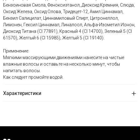
Бензоиновая Смола, Феноксиэтанол, Диоксид Кремния, Слюда,
Оксид Железа, Оксид Олова, Тридецет-12, Амил Циннамал,
Бензил Салицилат, Циннамиловый Спирт, Цитронеллол,
Лимонен, Гексил Циннамал, Линалоол, Альфа-Изометил Ионон,
Диоксид Титана (CI 77891), Красный 4 (CI 14700), Зеленый 5 (CI
61570), Желтый 6 (CI 15985), Желтый 5 (CI 19140).
Применение:
Мягкими массирующими движениями нанесите на чистые
влажные волосы и оставьте на несколько минут, чтобы
напитать волосы.
Как следует промойте водой.
Характеристики