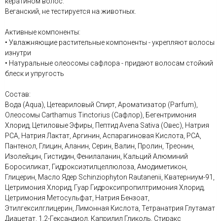
кератином волос.
Веганский, не тестируется на животных.
Активные компоненты:
• Увлажняющие растительные компоненты - укрепляют волосы
изнутри
• Натуральные олеосомы сафлора - придают волосам стойкий
блеск и упругость
Состав:
Вода (Aqua), Цетеариловый Спирт, Ароматизатор (Parfum),
Олеосомы Carthamus Tinctorius (Сафлор), Бегентримония
Хлорид, Цетиловые Эфиры, Пептид Avena Sativa (Овес), Натрия
PCA, Натрия Лактат, Аргинин, Аспарагиновая Кислота, PCA,
Пантенол, Глицин, Аланин, Серин, Валин, Пролин, Треонин,
Изолейцин, Гистидин, Фенилаланин, Кальций Алюминий
Боросиликат, Гидроксиэтилцеллюлоза, Амодиметикон,
Глицерин, Масло Ядер Schinziophyton Rautanenii, Кватерниум-91,
Цетримония Хлорид, Гуар Гидроксипропилтримония Хлорид,
Цетримония Метосульфат, Натрия Бензоат,
Этилгексилглицерин, Лимонная Кислота, Тетранатрия Глутамат
Диацетат, 1,2-Гександиол, Каприлил Гликоль, Стиракс