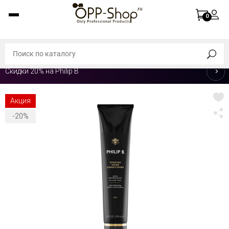
0
Скидки 20% на Philip B
Акция
-20%