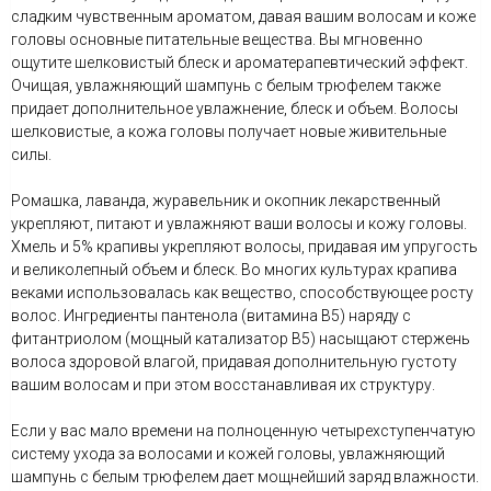
сладким чувственным ароматом, давая вашим волосам и коже
головы основные питательные вещества. Вы мгновенно
ощутите шелковистый блеск и ароматерапевтический эффект.
Очищая, увлажняющий шампунь с белым трюфелем также
придает дополнительное увлажнение, блеск и объем. Волосы
шелковистые, а кожа головы получает новые живительные
силы.
Ромашка, лаванда, журавельник и окопник лекарственный
укрепляют, питают и увлажняют ваши волосы и кожу головы.
Хмель и 5% крапивы укрепляют волосы, придавая им упругость
и великолепный объем и блеск. Во многих культурах крапива
веками использовалась как вещество, способствующее росту
волос. Ингредиенты пантенола (витамина В5) наряду с
фитантриолом (мощный катализатор В5) насыщают стержень
волоса здоровой влагой, придавая дополнительную густоту
вашим волосам и при этом восстанавливая их структуру.
Если у вас мало времени на полноценную четырехступенчатую
систему ухода за волосами и кожей головы, увлажняющий
шампунь с белым трюфелем дает мощнейший заряд влажности.