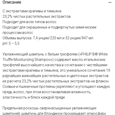
Описание
С экстрактами крапивы и тимьяна
23,2% чистых растительных экстрактов
Подходит для всех типов волос
Подходит для окрашенных и подвергнутых химическим
процессам волос
Объемы выпуска: 7,4 унции/220 мл и 32 унции/947 мл
рН: 5 – 5,5
Увлажняющий шампунь с белым трюфелем («PHILIP B® White
Truffle Moisturizing Shampoo») содержит масло итальянских
трюфелей высочайшего качества в сочетании с чистейшими
экстрактами крапивы и тимьяна, это уникальное сочетание 19
редчайших важнейших растительных и цветочных экстрактов
из расчета 23,2% чистых растительных экстрактов на флакон.
Соевые и пшеничные протеины укрепляют и утолщают каждую
прядь волос, при этом восстанавливая влажность,
эластичность и блеск каждой пряди.
Предельная роскошь сверхнасыщенных увлажняющих
шампуней, шампунь для блондинок пронизывает атмосферу