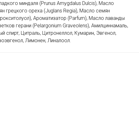
адкого миндаля (Prunus Amygdalus Dulcis), Масло
н грецкого ореха (Juglans Regia), Масло семян
дрокситолуол), Ароматизатор (Parfum), Масло лаванды
цветков герани (Pelargonium Graveolens), Амилциннамаль,
й спирт, Цитраль, Цитронеллол, Кумарин, Эвгенол,
зоэвгенол, Лимонен, Линалоол.