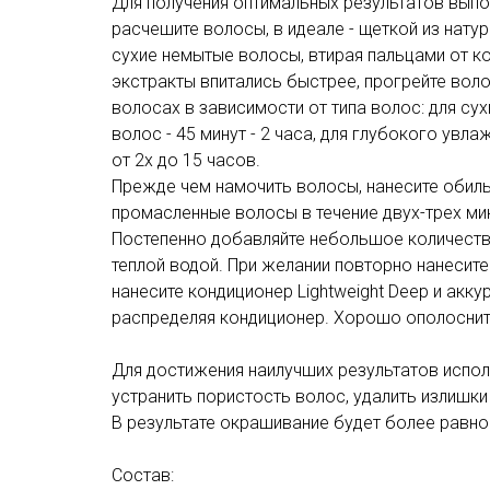
Для получения оптимальных результатов вып
расчешите волосы, в идеале - щеткой из натур
сухие немытые волосы, втирая пальцами от к
экстракты впитались быстрее, прогрейте воло
волосах в зависимости от типа волос: для сух
волос - 45 минут - 2 часа, для глубокого ув
от 2х до 15 часов.
Прежде чем намочить волосы, нанесите обиль
промасленные волосы в течение двух-трех мин
Постепенно добавляйте небольшое количеств
теплой водой. При желании повторно нанесите
нанесите кондиционер Lightweight Deep и акк
распределяя кондиционер. Хорошо ополоснит
Для достижения наилучших результатов испол
устранить пористость волос, удалить излишки
В результате окрашивание будет более равно
Состав: