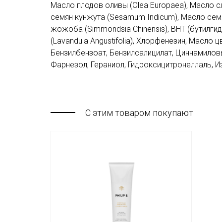
Масло плодов оливы (Olea Europaea), Масло сл
семян кунжута (Sesamum Indicum), Масло семя
жожоба (Simmondsia Chinensis), BHT (бутилги
(Lavandula Angustifolia), Хлорфенезин, Масло 
Бензилбензоат, Бензилсалицилат, Циннамиловы
Фарнезол, Гераниол, Гидроксицитронеллаль, И
С этим товаром покупают