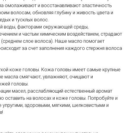
а омолаживают и восстанавливают эластичность
своим волосам, обновляя глубину и живость цвета и
едых и тусклых волос.
й воды, факторами окружающей среды,
ечением и частым химическим воздействием, страдают
 (среднем слое волоса). Наше масло помогает
происходит за счет заполнения каждого стержня волоса
ухой коже головы. Кожа головы имеет самые крупные
ые масла смягчают, увлажняют, очищают и
ожей головы.
трации масел, расслабляющий естественный аромат
но оставить на волосах и коже головы. Попробуйте и
е упругими, здоровыми, мягкими, шелковистыми и
я!