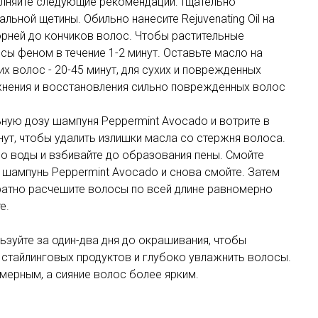
олняйте следующие рекомендации: тщательно
альной щетины. Обильно нанесите Rejuvenating Oil на
орней до кончиков волос. Чтобы растительные
сы феном в течение 1-2 минут. Оставьте масло на
их волос - 20-45 минут, для сухих и поврежденных
лажнения и восстановления сильно поврежденных волос
ную дозу шампуня Peppermint Avocado и вотрите в
ут, чтобы удалить излишки масла со стержня волоса.
о воды и взбивайте до образования пены. Смойте
 шампунь Peppermint Avocado и снова смойте. Затем
уратно расчешите волосы по всей длине равномерно
е.
ьзуйте за один-два дня до окрашивания, чтобы
 стайлинговых продуктов и глубоко увлажнить волосы.
мерным, а сияние волос более ярким.