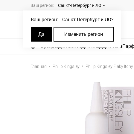
Ваш регион:
Санкт-Петербург и ЛО
Ваш регион:
Санкт-Петербург и ЛО
?
Да
Изменить регион
Бренды
Для волос
Для лица
Для тела
Пар
Главная
Philip Kingsley
Philip Kingsley Flaky Itch