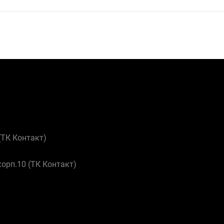
 (ТК Контакт)
корп.10 (ТК Контакт)