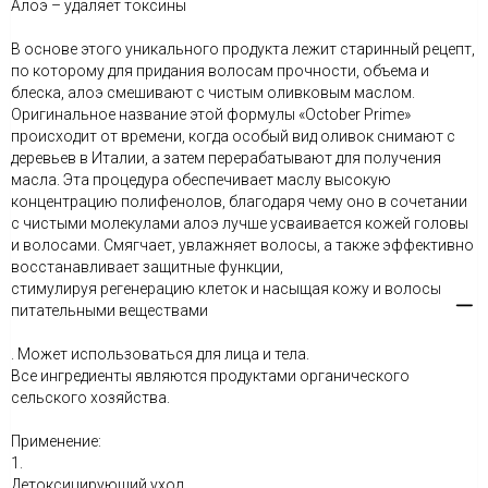
Алоэ – удаляет токсины
В основе этого уникального продукта лежит старинный рецепт,
по которому для придания волосам прочности, объема и
блеска, алоэ смешивают с чистым оливковым маслом.
Оригинальное название этой формулы «October Prime»
происходит от времени, когда особый вид оливок снимают с
деревьев в Италии, а затем перерабатывают для получения
масла. Эта процедура обеспечивает маслу высокую
концентрацию полифенолов, благодаря чему оно в сочетании
с чистыми молекулами алоэ лучше усваивается кожей головы
и волосами. Смягчает, увлажняет волосы, а также эффективно
восстанавливает защитные функции,
стимулируя регенерацию клеток и насыщая кожу и волосы
питательными веществами
. Может использоваться для лица и тела.
Все ингредиенты являются продуктами органического
сельского хозяйства.
Применение:
1.
Детоксицирующий уход