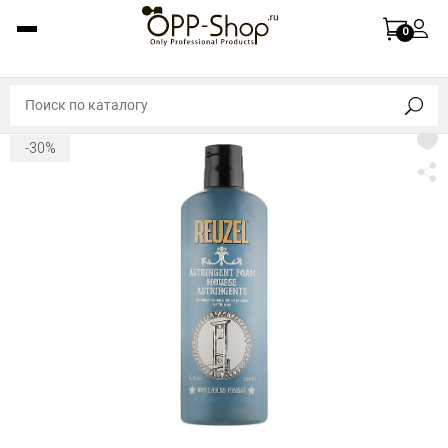
0
-30%