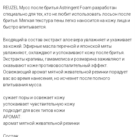
REUZEL Мусс после бритья Astringent Foam разработан
специально для тех, кто не любит использовать лосьон после
бритья. Мягкая текстура пены легко наносится на кожу лица и
быстро впитывается.
Входящий в состав экстракт алое вера увлажняет и ухаживает
за кожей. Эфирные масла перечной и японской мяты
увлажняют, охлаждают и успокаивают кожу после бритья.
Экстракты крапивы, гамамелиса и розмарина заживляют и
оказывают коже противовоспалительный эффект.
Освежающий аромат мятной жевательной резинки порадует
вас во время нанесения, но исчезнет после полного
впитывания мусса.
сужает поры и освежает кожу
успокаивает чувствительную кожу
подходит для всех типов кожи
АРОМАТ:
аромат мятной жевательной резинки
Состав: