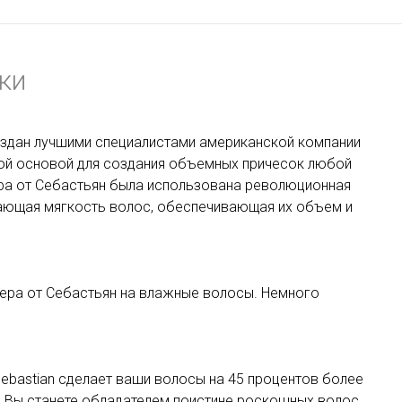
ки
оздан лучшими специалистами американской компании
ной основой для создания объемных причесок любой
ера от Себастьян была использована революционная
ливающая мягкость волос, обеспечивающая их объем и
ера от Себастьян на влажные волосы. Немного
ebastian сделает ваши волосы на 45 процентов более
м. Вы станете обладателем поистине роскошных волос.