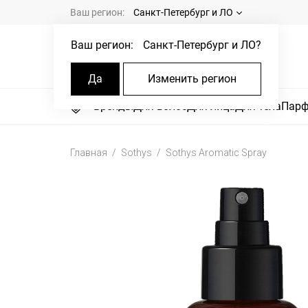
Ваш регион:
Санкт-Петербург и ЛО
Ваш регион:
Санкт-Петербург и ЛО
?
Да
Изменить регион
Бренды
Для волос
Для лица
Для тела
Пар
Главная
Sothys
Sothys Aromatic Spray