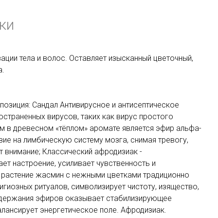
ки
ции тела и волос. Оставляет изысканный цветочный,
а.
позиция: Сандал Антивирусное и антисептическое
страненных вирусов, таких как вирус простого
м в древесном «тёплом» аромате является эфир альфа-
вие на лимбическую систему мозга, снимая тревогу,
т внимание; Классический афродизиак -
ет настроение, усиливает чувственность и
 растение жасмин с нежными цветками традиционно
игиозных ритуалов, символизирует чистоту, изящество,
содержания эфиров оказывает стабилизирующее
алансирует энергетическое поле. Афродизиак.