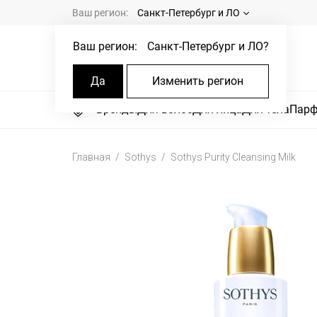
Ваш регион:
Санкт-Петербург и ЛО
Ваш регион:
Санкт-Петербург и ЛО
?
Да
Изменить регион
Бренды
Для волос
Для лица
Для тела
Пар
Главная
Sothys
Sothys Purity Cleansing Milk