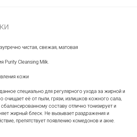
ки
безупречно чистая, свежая, матовая
urity Cleansing Milk.
овления кожи
анное специально для регулярного ухода за жирной и
 очищает её от пыли, грязи, излишков кожного сала,
 сбалансированному составу отлично тонизирует и
аняет жирный блеск. Не вызывает раздражения и
ствие, препятствует появлению комедонов и акне.