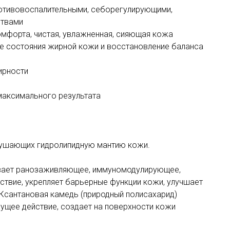
ротивовоспалительными, себорегулирующими,
ствами
мфорта, чистая, увлажненная, сияющая кожа
ие состояния жирной кожи и восстановление баланса
жирности
я максимального результата
рушающих гидролипидную мантию кожи.
ывает ранозаживляющее, иммуномодулирующее,
твие, укрепляет барьерные функции кожи, улучшает
Ксантановая камедь (природный полисахарид)
ущее действие, создает на поверхности кожи