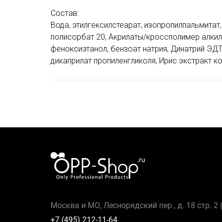
Состав:
Вода, этилгексилстеарат, изопропилпальмитат,
полисорбат 20, Акрилаты/кроссполимер алкил
феноксиэтанол, бензоат натрия, Динатрий ЭДТ
дикаприлат пропиленгликоля, Ирис экстракт к
Москва и МО, Леснорядский пер., д. 18 стр. 2
+7 (495) 212-11-64