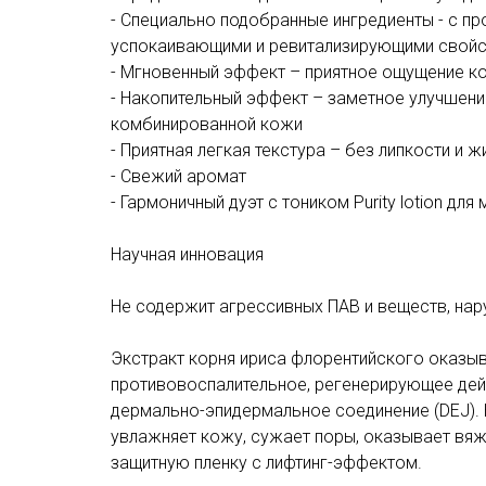
- Специально подобранные ингредиенты - с п
успокаивающими и ревитализирующими свой
- Мгновенный эффект – приятное ощущение ко
- Накопительный эффект – заметное улучшен
комбинированной кожи
- Приятная легкая текстура – без липкости и 
- Свежий аромат
- Гармоничный дуэт с тоником Purity lotion дл
Научная инновация
Не содержит агрессивных ПАВ и веществ, на
Экстракт корня ириса флорентийского оказ
противовоспалительное, регенерирующее дейс
дермально-эпидермальное соединение (DEJ). 
увлажняет кожу, сужает поры, оказывает вяж
защитную пленку с лифтинг-эффектом.