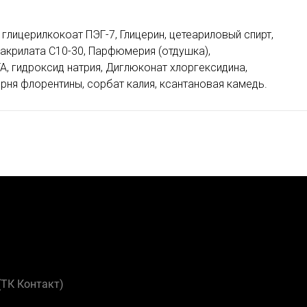
 глицерилкокоат ПЭГ-7, Глицерин, цетеариловый спирт,
акрилата С10-30, Парфюмерия (отдушка),
А, гидроксид натрия, Диглюконат хлоргексидина,
орня флорентины, сорбат калия, ксантановая камедь.
 (ТК Контакт)