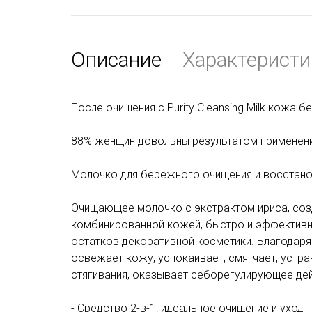
Описание
Характеристи
После очищения с Purity Cleansing Milk кожа 
88% женщин довольны результатом применения P
Молочко для бережного очищения и восстан
Очищающее молочко с экстрактом ириса, созд
комбинированной кожей, быстро и эффективно
остатков декоративной косметики. Благодаря
освежает кожу, успокаивает, смягчает, устр
стягивания, оказывает себорегулирующее дей
- Средство 2-в-1: идеальное очищение и уход