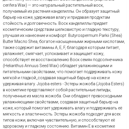
cerifera Wax) — это натуральный растительный воск,
получаемый из растения канделиллы. Он образует защитный
барьер на коже, удерживая влагу и придавая продуктам
стойкость и долговечность. Воск канделиллы придает
косметическим средствам шелковистую и гладкую текстуру,
улучшая их нанесение и комфорт. Butyrospermum Parkii (Shea)
Butter Масло Shea, богатое насыщенными жирными кислотами,
также содержит витамины А, E, F, благодаря которым питает,
увлажняет, смягчает, успокаивает и защищает кожу,
способствует ее восстановлению Воск семян подсолнечника
(Helianthus Annuus Seed Wax) обладает увлажняющими и
питательными свойствами, что помогает поддерживать кожу
мягкой и гладкой,,создавая защитный барьер на коже и
удерживая влагу. Jojoba esters - Эстеры жожоба (Jojoba Esters)
в косметике представляют собой растительные липиды,
полученные из масла жожоба. Они обладают превосходными
увлажняющими свойствами, создавая защитный барьер на
коже, который помогает удерживать влагу и поддерживать её
мягкость и эластичность. Эстеры жожоба подходят для всех
типов кожи, включая чувствительную, и способствуют её
здоровому и гладкому состоянию. Витамин Е в косметике