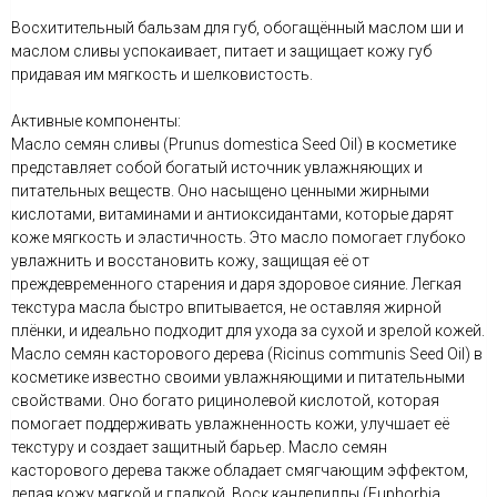
Восхитительный бальзам для губ, обогащённый маслом ши и
маслом сливы успокаивает, питает и защищает кожу губ
придавая им мягкость и шелковистость.
Активные компоненты:
Масло семян сливы (Prunus domestica Seed Oil) в косметике
представляет собой богатый источник увлажняющих и
питательных веществ. Оно насыщено ценными жирными
кислотами, витаминами и антиоксидантами, которые дарят
коже мягкость и эластичность. Это масло помогает глубоко
увлажнить и восстановить кожу, защищая её от
преждевременного старения и даря здоровое сияние. Легкая
текстура масла быстро впитывается, не оставляя жирной
плёнки, и идеально подходит для ухода за сухой и зрелой кожей.
Масло семян касторового дерева (Ricinus communis Seed Oil) в
косметике известно своими увлажняющими и питательными
свойствами. Оно богато рицинолевой кислотой, которая
помогает поддерживать увлажненность кожи, улучшает её
текстуру и создает защитный барьер. Масло семян
касторового дерева также обладает смягчающим эффектом,
делая кожу мягкой и гладкой. Воск канделиллы (Euphorbia