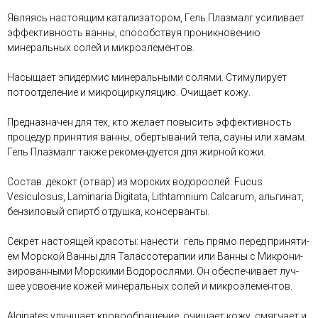
Являясь настоящим катализатором, Гель Плазмалг усиливает
эффективность ванны, способствуя проникновению
минеральных солей и микроэлементов.
Насыщает эпидермис минеральными солями. Стимулирует
потоотделение и микроциркуляцию. Очищает кожу.
Предназначен для тех, кто желает повысить эффективность
процедур принятия ванны, обертываний тела, сауны или хамам.
Гель Плазмалг также рекомендуется для жирной кожи.
Состав: декокт (отвар) из морских водорослей: Fucus
Vesiculosus, Laminaria Digitata, Lithtamnium Calcarum, альгинат,
бензиловый спиртб отдушка, консерванты.
Сек­рет нас­то­ящей кра­соты: на­нес­ти гель пря­мо пе­ред при­ня­ти­
ем Мо­р­ской Ванны для Та­лас­со­те­ра­пии или Ванны с Мик­ро­ни­
зиро­ванны­ми Мо­р­ски­ми Во­до­рос­ля­ми. Он обес­пе­чи­ва­ет луч­
шее ус­во­ение ко­жей ми­не­ральных со­лей и мик­ро­эле­мен­тов.
Alginates улучшает кровообращение, очищает кожу, смягчает и