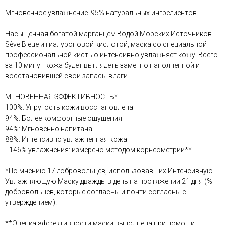
Мгновенное увлажнение. 95% натуральных ингредиентов.
Насыщенная богатой марганцем Водой Морских Источников
Sève Bleue и гиалуроновой кислотой, маска со специальной
профессиональной кистью интенсивно увлажняет кожу. Всего
за 10 минут кожа будет выглядеть заметно наполненной и
восстановившей свои запасы влаги.
МГНОВЕННАЯ ЭФФЕКТИВНОСТЬ*
100%: Упругость кожи восстановлена
94%: Более комфортные ощущения
94%: Мгновенно напитана
88%: Интенсивно увлажненная кожа
+146% увлажнения: измерено методом корнеометрии**
*По мнению 17 добровольцев, использовавших Интенсивную
Увлажняющую Маску дважды в день на протяжении 21 дня (%
добровольцев, которые согласны и почти согласны с
утверждением).
**Оценка эффективности маски выполнена при помощи