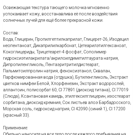
Освежающая текстура тающего молочка мгновенно
успокаивает кожу, восстанавлива её после воздействия
солнечных лучей для ещё более прекрасной кожи.
Состав:
Вода, Глицерин, Пропилгептилкаприлат, Глицерет-26, Изодецил
неопентаноат, Дикаприлилкарбонат, Цетеарилэтилгексаноат,
Кокоглицериды, Трицетеарет-4 фосфат, Сополимер
гидроксиэтилакрилата/акрилоилдиметилтаурата натрия,
Дипропиленгликоль, Пентаэритритилдистеарат,
Пальмитоилпролин натрия, феноксиэтанол, Сквалан,
Парфюмированная вода (отдушка), Бутиленгликоль, Экстракт
цветков нимфеи Белой, Хлорфенезин, Экстракт водорослей,
аллантоин, полисорбат 60, CI 77891 (диоксид титана), CI 77019
(Слюда), Ксантановая камедь, этилгексилглицерин, изостеарат
сорбитана, диоксид кремния, Сок листьев алоэ Барбадосского,
Морская соль, гидроксид натрия, CI 42090 (синий 1), CI 17200
(красный 33).
Применение:
Обильно наносите на все тело после каждого пребывания на