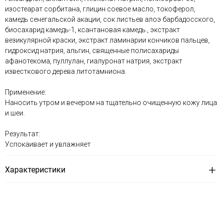
изостеарат сорбитана, глицин соевое масло, токоферол,
камедь сенегальской акации, сок листьев алоэ барбадосского,
биосахарид камедь-1, ксантановая камедь., экстракт
везикулярной краски, экстракт ламинарии кончиков пальцев,
гидроксид натрия, альгин, священные полисахариды
афанотекома, пуллулан, гиалуронат натрия, экстракт
известкового дерева литотамниона.
Применение:
Наносить утром и вечером на тщательно очищенную кожу лица
и шеи.
Результат:
Успокаивает и увлажняет
Характеристики