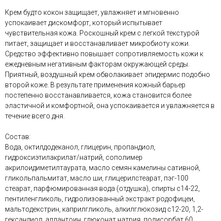
Крем будто кокон защищает, увлажняет и мгновенно
успокаивает дискомфорт, который испытывает
чувствительная кожа. Роскошный крем с легкой текстурой
питает, защищает и восстанавливает микробиоту кожи.
Средство эффективно повышает сопротивляемость кожи к
ежедневным негативным факторам окружающей среды.
Приятный, воздушный крем обволакивает эпидермис подобно
второй коже. В результате применения кожный барьер
постепенно восстанавливается, кожа становится более
эластичной и комфортной, она успокаивается и увлажняется в
течение всего дня.
Состав:
Вода, октилдодеканол, глицерин, пропандиол,
гидроксиэтилакрилат/натрий, сополимер
акрилоидиметилтаурата, масло семян камелины сативной,
гликольпальмитат, масло ши, глицерилстеарат, пэг-100
стеарат, парфюмированная вода (отдушка), спирты с14-22,
пентиленгликоль, гидролизованный экстракт родофицеи,
мальтодекстрин, каприлгликоль, алкилглюкозид с12-20, 1,2-
гександиол, аллантоин, глюконат натрия, полисорбат 60,