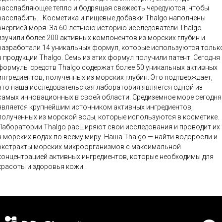
расслабляющее тепло и бодрящая свежесть чередуются, чтобы
слабить… Косметика и пищевые добавки Thalgo наполнены
энергией моря. За 60-летнюю историю исследователи Thalgo
изучили более 200 активных компонентов из морских глубин и
разработали 14 уникальных формул, которые используются тольк
в продукции Thalgo. Семь из этих формул получили патент. Сегодня
формулы средств Thalgo содержат более 50 уникальных активных
ингредиентов, полученных из морских глубин. Это подтверждает,
что наша исследовательская лаборатория является одной из
самых инновационных в своей области. Средиземное море сегодня
является крупнейшим источником активных ингредиентов,
полученных из морской воды, которые используются в косметике.
Лаборатории Thalgo расширяют свои исследования и проводит их
в морских водах по всему миру. Наша Thalgo — найти водоросли и
экстракты морских микроорганизмов с максимальной
концентрацией активных ингредиентов, которые необходимы для
красоты и здоровья кожи.