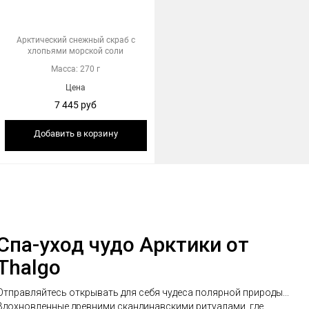
Арктический снежный скраб с
хлопьями морской соли
Масса: 270 г
Цена
7 445 руб
Добавить в корзину
Спа-уход чудо Арктики от
Thalgo
Отправляйтесь открывать для себя чудеса полярной природы...
Вдохновленные древними скандинавскими ритуалами, где