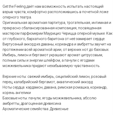
Get the Feeling даёт нам возможность испытать настоящий
взрыв чувств, комфортно расположившись в почетной ложе
оперного театра.
Оригинальная ароматная партитура, трогательная, интимная и
прекрасно сбалансированная композиция, посвященная
мастером парфюмерии Маурицио Черицца оперной музыке. Как
от глубокого, бархатного баритона от неё замирает сердце.
Виртуозный аккорд из даваны, кориандра и амбретты звучит на
протяжении всей ароматной арии, от верхних нот до базовых.
Имбирь, лимон и бергамот украшают аромат цитрусовым,
полным силы и энергии шлейфом, а пачули с ягодами
можжевельника придают незабываемую чувственность.
Верхние ноты: свежий имбирь, сицилийский лимон, розовый
перец, калабрийский бергамот, акватический аккорд
Ноты сердца: кардамон, давана, римская ромашка, кориандр,
корень ангелики
Базовые ноты: пачули, ягоды можжевельника, абсолю
амбретты, драгоценная древесина
Ароматические семейства: Древесные