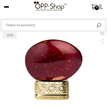
0
-20%