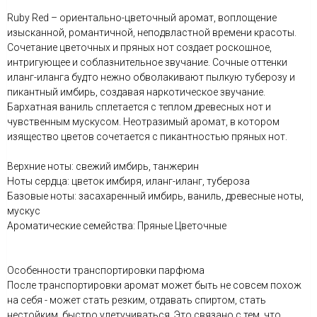
Ruby Red – ориентально-цветочный аромат, воплощение
изысканной, романтичной, неподвластной времени красоты.
Сочетание цветочных и пряных нот создает роскошное,
интригующее и соблазнительное звучание. Сочные оттенки
иланг-иланга будто нежно обволакивают пылкую туберозу и
пикантный имбирь, создавая наркотическое звучание.
Бархатная ваниль сплетается с теплом древесных нот и
чувственным мускусом. Неотразимый аромат, в котором
изящество цветов сочетается с пикантностью пряных нот.
Верхние ноты: свежий имбирь, танжерин
Ноты сердца: цветок имбиря, иланг-иланг, тубероза
Базовые ноты: засахаренный имбирь, ваниль, древесные ноты,
мускус
Ароматические семейства: Пряные Цветочные
Особенности транспортировки парфюма
После транспортировки аромат может быть не совсем похож
на себя - может стать резким, отдавать спиртом, стать
нестойким, быстро улетучиваться. Это связано с тем, что