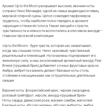
Аромат Up to the Moon раскрывает высокие, звонкие ноты
сопрано Нино Мачаидзе, одной из самых выдающихся певиц
мировой оперной сцены. Целое созвездие парфюмеров
трудилось, чтобы наиболее полно передать в аромате
чарующие оттенки её голоса. Накал эмоций и страсти,
чувственности и нежности воплотились в ключевом аккорде –
главном герое всей композиции.
«Up to the Moon» - буря чувств, которая нас захватывает,
когда мы слышим голос Нино: красивый, чувственный,
решительный и пленяющий. Нота малины подчеркивает его
жизненную силу, а наш эксклюзивный ароматный аккорд Pear
Breeze (грушевый бриз) добавляет сочных фруктовых красок.
Амбра, амбретта и ваниль делают базовые ноты столь
стойкими и насыщенными, как оглушительные, длительные
овации.
Верхние ноты: флорентийский ирис, черная смородина,
розовый грейпфрут, нероли, аккорд «грушевый бриз»
Ноты сердца: дамасская роза, жасмин самбак, магнолия
Базовые ноты: абсолю малины, абсолю амбретты, амбра,