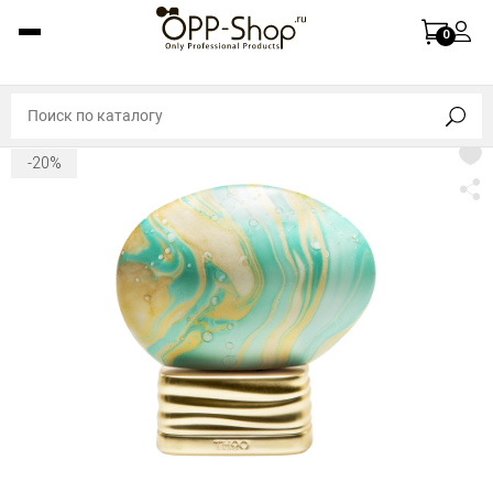
0
-20%