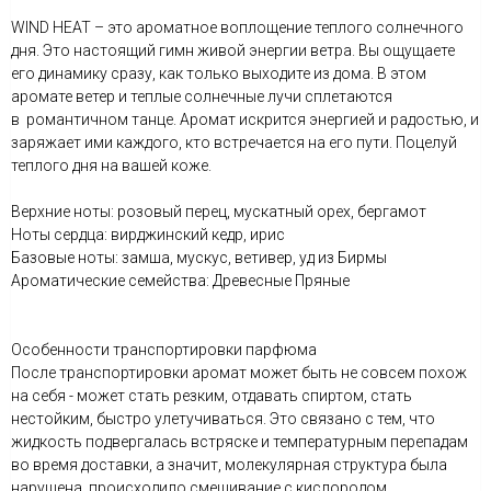
WIND HEAT – это ароматное воплощение теплого солнечного
дня. Это настоящий гимн живой энергии ветра. Вы ощущаете
его динамику сразу, как только выходите из дома. В этом
аромате ветер и теплые солнечные лучи сплетаются
в романтичном танце. Аромат искрится энергией и радостью, и
заряжает ими каждого, кто встречается на его пути. Поцелуй
теплого дня на вашей коже.
Верхние ноты: розовый перец, мускатный орех, бергамот
Ноты сердца: вирджинский кедр, ирис
Базовые ноты: замша, мускус, ветивер, уд из Бирмы
Ароматические семейства: Древесные Пряные
Особенности транспортировки парфюма
После транспортировки аромат может быть не совсем похож
на себя - может стать резким, отдавать спиртом, стать
нестойким, быстро улетучиваться. Это связано с тем, что
жидкость подвергалась встряске и температурным перепадам
во время доставки, а значит, молекулярная структура была
нарушена, происходило смешивание с кислородом.