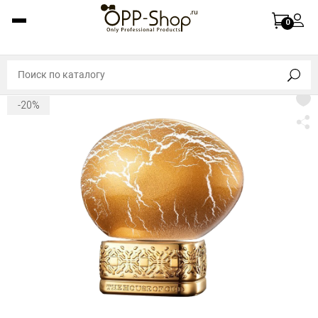
0
-20%