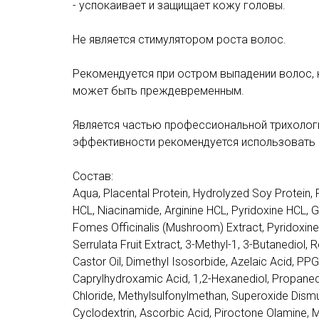
- успокаивает и защищает кожу головы.
Не является стимулятором роста волос.
Рекомендуется при остром выпадении волос, 
может быть преждевременным.
Является частью профессиональной трихолог
эффективности рекомендуется использовать в
Состав:
Aqua, Placental Protein, Hydrolyzed Soy Protein, 
HCL, Niacinamide, Arginine HCL, Pyridoxine HCL, Gl
Fomes Officinalis (Mushroom) Extract, Pyridoxine,
Serrulata Fruit Extract, 3-Methyl-1, 3-Butanediol
Castor Oil, Dimethyl Isosorbide, Azelaic Аcid, PPG-
Caprylhydroxamic Acid, 1,2-Hexanediol, Propanedio
Chloride, Methylsulfonylmethan, Superoxide Dism
Cyclodextrin, Ascorbic Acid, Piroctone Olamine,