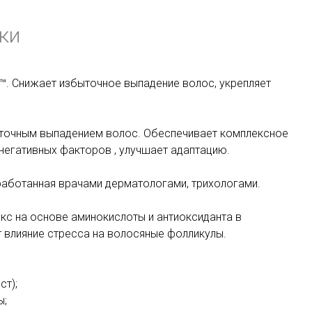
ки
™. Снижает избыточное выпадение волос, укрепляет
ыточным выпадением волос. Обеспечивает комплексное
 негативных факторов , улучшает адаптацию.
работанная врачами дерматологами, трихологами.
кс на основе аминокислоты и антиоксиданта в
 влияние стресса на волосяные фолликулы.
ст);
ы;