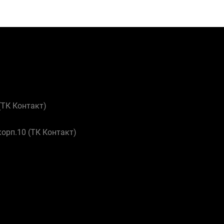
 (ТК Контакт)
корп.10 (ТК Контакт)