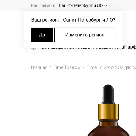
Ваш регион:
Санкт-Петербург и ЛО
Ваш регион:
Санкт-Петербург и ЛО
?
Да
Изменить регион
Бренды
Для волос
Для лица
Для тела
Пар
Главная
Time To Grow
Time To Grow SOS для в