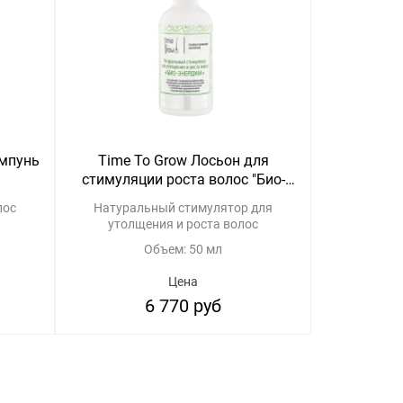
ампунь
Time To Grow Лосьон для
Time To
стимуляции роста волос "Био-
Энерджи фа
Энерджи"
лос
Натуральный стимулятор для
Интенс
утолщения и роста волос
восста
т
Объем: 50 мл
Цена
6 770 руб