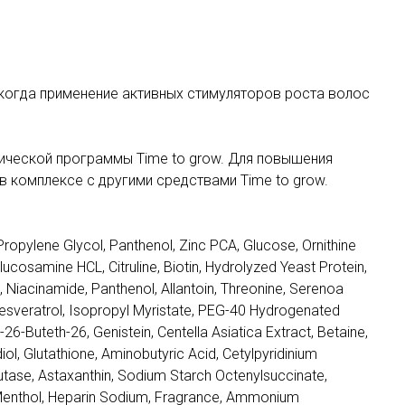
когда применение активных стимуляторов роста волос
ической программы Time to grow. Для повышения
 комплексе с другими средствами Time to grow.
Propylene Glycol, Panthenol, Zinc PCA, Glucose, Ornithine
ucosamine HCL, Citruline, Biotin, Hydrolyzed Yeast Protein,
 Niacinamide, Panthenol, Allantoin, Threonine, Serenoa
, Resveratrol, Isopropyl Myristate, PEG-40 Hydrogenated
26-Buteth-26, Genistein, Centella Asiatica Extract, Betaine,
l, Glutathione, Aminobutyric Acid, Cetylpyridinium
utase, Astaxanthin, Sodium Starch Octenylsuccinate,
 Menthol, Heparin Sodium, Fragrance, Ammonium