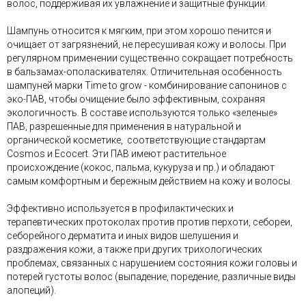
волос, поддерживая их увлажнение и защитные функции.
Шампунь относится к мягким, при этом хорошо пенится и
очищает от загрязнений, не пересушивая кожу и волосы. При
регулярном применении существенно сокращает потребность
в бальзамах-ополаскивателях. Отличительная особенность
шампуней марки Time to grow - комбинирование сапонинов с
эко-ПАВ, чтобы очищение было эффективным, сохраняя
экологичность. В составе используются только «зеленые»
ПАВ, разрешенные для применения в натуральной и
органической косметике, соответствующие стандартам
Cosmos и Ecocert. Эти ПАВ имеют растительное
происхождение (кокос, пальма, кукуруза и пр.) и обладают
самым комфортным и бережным действием на кожу и волосы.
Эффективно используется в профилактических и
терапевтических протоколах против против перхоти, себореи,
себорейного дерматита и иных видов шелушения и
раздражения кожи, а также при других трихологических
проблемах, связанных с нарушением состояния кожи головы и
потерей густоты волос (выпадение, поредение, различные виды
алопеций).