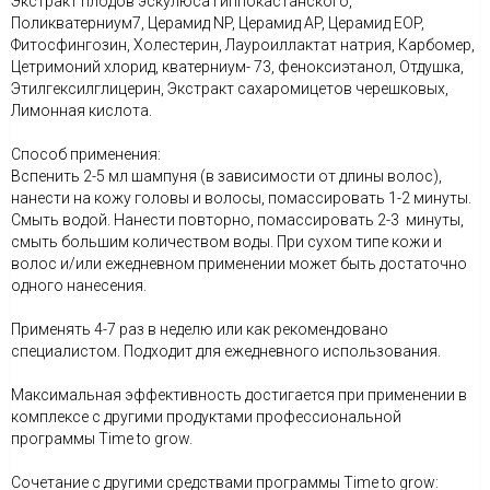
Экстракт плодов эскулюса гиппокастанского,
Поликватерниум7, Церамид NP, Церамид AP, Церамид EOP,
Фитосфингозин, Холестерин, Лауроиллактат натрия, Карбомер,
Цетримоний хлорид, кватерниум- 73, феноксиэтанол, Отдушка,
Этилгексилглицерин, Экстракт сахаромицетов черешковых,
Лимонная кислота.
Способ применения:
Вспенить 2-5 мл шампуня (в зависимости от длины волос),
нанести на кожу головы и волосы, помассировать 1-2 минуты.
Смыть водой. Нанести повторно, помассировать 2-3 минуты,
смыть большим количеством воды. При сухом типе кожи и
волос и/или ежедневном применении может быть достаточно
одного нанесения.
Применять 4-7 раз в неделю или как рекомендовано
специалистом. Подходит для ежедневного использования.
Максимальная эффективность достигается при применении в
комплексе с другими продуктами профессиональной
программы Time to grow.
Сочетание с другими средствами программы Time to grow: