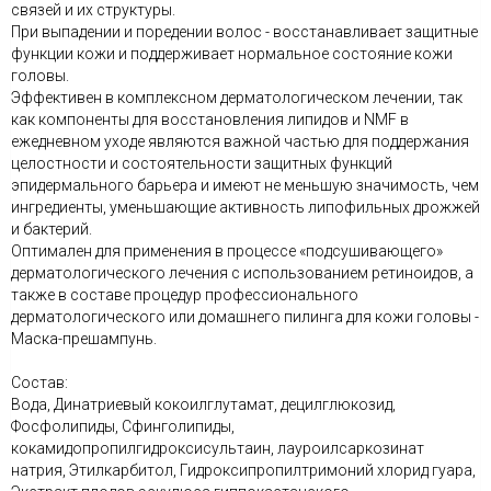
связей и их структуры.
При выпадении и поредении волос - восстанавливает защитные
функции кожи и поддерживает нормальное состояние кожи
головы.
Эффективен в комплексном дерматологическом лечении, так
как компоненты для восстановления липидов и NMF в
ежедневном уходе являются важной частью для поддержания
целостности и состоятельности защитных функций
эпидермального барьера и имеют не меньшую значимость, чем
ингредиенты, уменьшающие активность липофильных дрожжей
и бактерий.
Оптимален для применения в процессе «подсушивающего»
дерматологического лечения с использованием ретиноидов, а
также в составе процедур профессионального
дерматологического или домашнего пилинга для кожи головы -
Маска-прешампунь.
Состав:
Вода, Динатриевый кокоилглутамат, децилглюкозид,
Фосфолипиды, Сфинголипиды,
кокамидопропилгидроксисультаин, лауроилсаркозинат
натрия, Этилкарбитол, Гидроксипропилтримоний хлорид гуара,