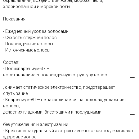
окрашивания, воздействия жары, мороза, пыли,
хлорированной и морской воды
Показания:
- Ежедневный уход за волосами
- Сухость стержней волос
- Поврежденные волосы
- Истонченные волосы
Состав:
- Поликвартениум-37 –
восстанавливает поврежденную структуру волос
, снимает статическое электричество, предотвращает
спутывание
- Квартениум-80 — не накапливается на волосах, увлажняет
волосы,
делает их гладкими, блестящими и послушными
без утяжеления и электризации
- Креатин и натуральный экстракт зеленого чая поддерживают
здоровье волос.