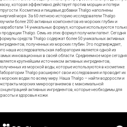
маску, которая эффективно действует против морщин и потери
угости. Косметика и пищевые добавки Thalgo наполнены
энергией моря. За 60-летнюю историю исследователи Thalgo
изучили более 200 активных компонентов из морских глубин и
разработали 14 уникальных формул, которые используются тольк
в продукции Thalgo. Семь из этих формул получили патент. Сегодня
формулы средств Thalgo содержат более 50 уникальных активных
ингредиентов, полученных из морских глубин. Это подтверждает,
что наша исследовательская лаборатория является одной из
самых инновационных в своей области. Средиземное море сегодня
является крупнейшим источником активных ингредиентов,
полученных из морской воды, которые используются в косметике.
Лаборатории Thalgo расширяют свои исследования и проводит их
в морских водах по всему миру. Наша Thalgo — найти водоросли и
экстракты морских микроорганизмов с максимальной
концентрацией активных ингредиентов, которые необходимы для
красоты и здоровья кожи.