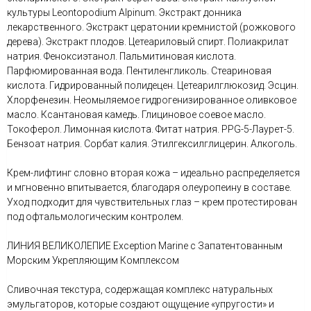
культуры Leontopodium Alpinum. Экстракт донника
лекарственного. Экстракт цератонии кремнистой (рожкового
дерева). Экстракт плодов. Цетеариловый спирт. Полиакрилат
натрия. Феноксиэтанол. Пальмитиновая кислота.
Парфюмированная вода. Пентиленгликоль. Стеариновая
кислота. Гидрированный полидецен. Цетеарилглюкозид. Эсцин.
Хлорфенезин. Неомыляемое гидрогенизированное оливковое
масло. Ксантановая камедь. Глициновое соевое масло.
Токоферол. Лимонная кислота. Фитат натрия. PPG-5-Лаурет-5.
Бензоат натрия. Сорбат калия. Этилгексилглицерин. Алкоголь.
Крем-лифтинг словно вторая кожа – идеально распределяется
и мгновенно впитывается, благодаря олеуропеину в составе.
Уход подходит для чувствительных глаз – крем протестирован
под офтальмологическим контролем.
ЛИНИЯ ВЕЛИКОЛЕПИЕ Exception Marine с Запатентованным
Морским Укрепляющим Комплексом
Сливочная текстура, содержащая комплекс натуральных
эмульгаторов, которые создают ощущение «упругости» и