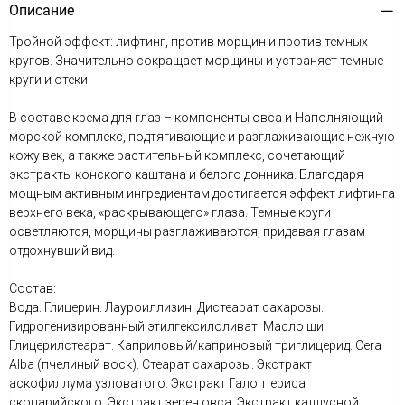
Описание
Тройной эффект: лифтинг, против морщин и против темных
кругов. Значительно сокращает морщины и устраняет темные
круги и отеки.
В составе крема для глаз – компоненты овса и Наполняющий
морской комплекс, подтягивающие и разглаживающие нежную
кожу век, а также растительный комплекс, сочетающий
экстракты конского каштана и белого донника. Благодаря
мощным активным ингредиентам достигается эффект лифтинга
верхнего века, «раскрывающего» глаза. Темные круги
осветляются, морщины разглаживаются, придавая глазам
отдохнувший вид.
Состав:
Вода. Глицерин. Лауроиллизин. Дистеарат сахарозы.
Гидрогенизированный этилгексилоливат. Масло ши.
Глицерилстеарат. Каприловый/каприновый триглицерид. Cera
Alba (пчелиный воск). Стеарат сахарозы. Экстракт
аскофиллума узловатого. Экстракт Галоптериса
скопарийского. Экстракт зерен овса. Экстракт каллусной