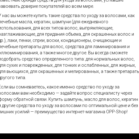
известные бренды средств для ухода за волосами, успевшие
завоевать доверие покупателей во всем мире.
У нас вы можете купить такие средства по уходу за волосами, как
лечебные масла, кератин, шампуни (для ежедневного
использования, для всех типов волос, выпрямляющие,
разглаживающие, для придания объема, для окрашенных волос и
др.), лаки, пенки, спреи, воски, кондиционеры, очищающие и
лечебные препараты для волос, средства для ламинирования и
эллюминирования, а также многое другое. Вы всегда сможете
подобрать средство определенного типа: для нормальных волос,
для сухих и поврежденных, для тонких и ослабленных, для жирных,
для вьющихся, для окрашенных и мелированных, а также препарат
другого типа.
Если вы сомневаетесь, какое именно средство по уходу за
волосами вам необходимо — задайте вопрос специалисту через
форму обратной связи. Купить шампунь, масло для волос, кератин
и другие средства по уходу за волосами по оптимальной цене и без
лишних усилий — преимущество интернет-магазина OPP-Shop!