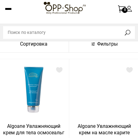
По названию (A-Z)
0
По названию (Z-A)
По цене (по возрастанию)
Сортировка
Фильтры
По цене (по убыванию)
По популярности (по возрастанию)
По популярности (по убыванию)
Показать:
Показать
30
60
Сбросить
120
Algoane Увлажняющий
Algoane Увлажняющий
крем для тела осмосеальг
крем на масле карите