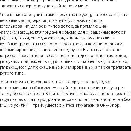
известные бренды средств для ухода за волосами, успевшие
завоевать доверие покупателей во всем мире.
У нас вы можете купить такие средства по уходу за волосами, как
лечебные масла, кератин, шампуни (для ежедневного
использования, для всех типов волос, выпрямляющие,
разглаживающие, для придания объема, для окрашенных волос и
др.), лаки, пенки, спреи, воски, кондиционеры, очищающие и
лечебные препараты для волос, средства для ламинирования и
эллюминирования, а также многое другое. Вы всегда сможете
подобрать средство определенного типа: для нормальных волос,
для сухих и поврежденных, для тонких и ослабленных, для жирных,
для вьющихся, для окрашенных и мелированных, а также препарат
другого типа.
Если вы сомневаетесь, какое именно средство по уходу за
волосами вам необходимо — задайте вопрос специалисту через
форму обратной связи. Купить шампунь, масло для волос, кератин
и другие средства по уходу за волосами по оптимальной цене и без
лишних усилий — преимущество интернет-магазина OPP-Shop!