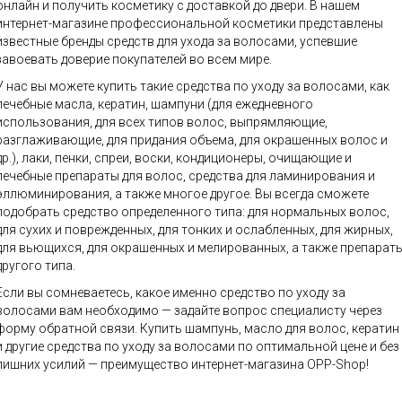
онлайн и получить косметику с доставкой до двери. В нашем
интернет-магазине профессиональной косметики представлены
известные бренды средств для ухода за волосами, успевшие
завоевать доверие покупателей во всем мире.
У нас вы можете купить такие средства по уходу за волосами, как
лечебные масла, кератин, шампуни (для ежедневного
использования, для всех типов волос, выпрямляющие,
разглаживающие, для придания объема, для окрашенных волос и
др.), лаки, пенки, спреи, воски, кондиционеры, очищающие и
лечебные препараты для волос, средства для ламинирования и
эллюминирования, а также многое другое. Вы всегда сможете
подобрать средство определенного типа: для нормальных волос,
для сухих и поврежденных, для тонких и ослабленных, для жирных,
для вьющихся, для окрашенных и мелированных, а также препарат
другого типа.
Если вы сомневаетесь, какое именно средство по уходу за
волосами вам необходимо — задайте вопрос специалисту через
форму обратной связи. Купить шампунь, масло для волос, кератин
и другие средства по уходу за волосами по оптимальной цене и без
лишних усилий — преимущество интернет-магазина OPP-Shop!