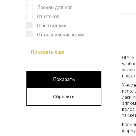
Лосьон для ног
От отеков
С пептидами
От воспаления кожи
Показать еще
OPP-Sh
удобно
заказ 
предст
Показать
У нас 
исполь
Сбросить
лаки, 
эллюми
волос,
также 
Если в
форму 