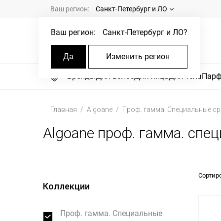
Ваш регион:
Санкт-Петербург и ЛО
Ваш регион:
Санкт-Петербург и ЛО
?
Да
Изменить регион
Бренды
Для волос
Для лица
Для тела
Пар
Главная
Algoane
Проф. гамма. Специальные ср
Algoane проф. гамма. спе
Сортир
Коллекции
Проф. гамма. Специальные