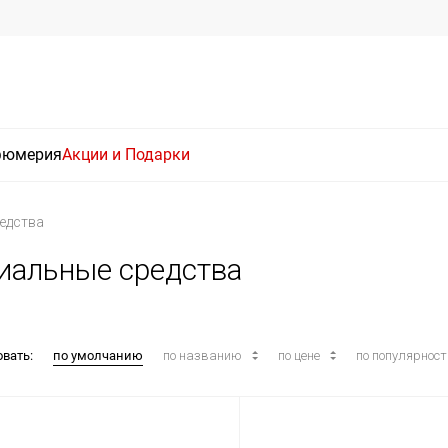
фюмерия
Акции и Подарки
едства
циальные средства
овать:
по умолчанию
по названию
по цене
по популярнос