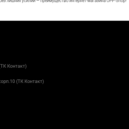
 без лишних усилий — преимущество интернет-магазина OPP-Shop!
 (ТК Контакт)
корп.10 (ТК Контакт)