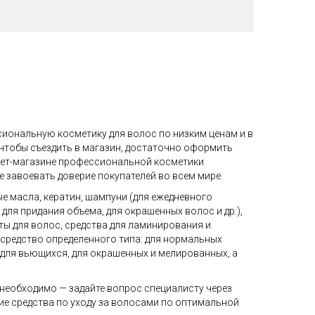
сиональную косметику для волос по низким ценам и в
 чтобы съездить в магазин, достаточно оформить
рнет-магазине профессиональной косметики
е завоевать доверие покупателей во всем мире.
ые масла, кератин, шампуни (для ежедневного
ля придания объема, для окрашенных волос и др.),
ты для волос, средства для ламинирования и
 средство определенного типа: для нормальных
, для вьющихся, для окрашенных и мелированных, а
 необходимо — задайте вопрос специалисту через
гие средства по уходу за волосами по оптимальной