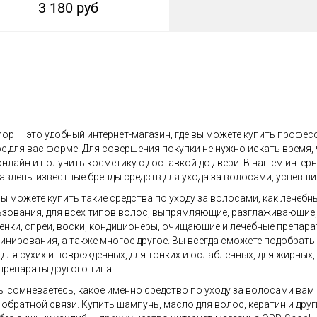
3 180 руб
op — это удобный интернет-магазин, где вы можете купить профес
е для вас форме. Для совершения покупки не нужно искать время,
онлайн и получить косметику с доставкой до двери. В нашем инте
авлены известные бренды средств для ухода за волосами, успевши
вы можете купить такие средства по уходу за волосами, как лечебн
зования, для всех типов волос, выпрямляющие, разглаживающие, д
пенки, спреи, воски, кондиционеры, очищающие и лечебные препара
нирования, а также многое другое. Вы всегда сможете подобрать
 для сухих и поврежденных, для тонких и ослабленных, для жирных
препараты другого типа.
ы сомневаетесь, какое именно средство по уходу за волосами вам
обратной связи. Купить шампунь, масло для волос, кератин и дру