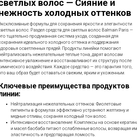
светлых волос — Сияние и
нежность холодных оттенков
Эксклюзивные формулы для сохранения яркости и элегантности
светлых волос. Раздел средств для светлых волос Balmain Paris —
это тщательно продуманная система ухода, созданная для
сохранения идеального холодного оттенка и поддержания
здоровья осветленных прядей. Продукты линейки помогают
нейтрализовать нежелательные теплые тона, дарят волосам
интенсивное увлажнение и восстанавливают их структуру после
химического воздействия. Каждое средство — это гарантия того,
что ваш образ будет оставаться свежим, ярким и ухоженным.
Ключевые преимущества продуктов
линии:
Нейтрализация нежелательных оттенков: Фиолетовые
пигменты в формулах эффективно устраняют желтизну и
медные отливы, сохраняя холодный тон волос.
Интенсивное восстановление: Комплексы на основе кератин
и масел баобаба питают ослабленные волосы, возвращая и
эластичность и предотвращая ломкость.