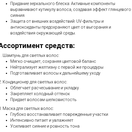
Придание зеркального блеска: Активные компоненты
выравнивают кутикулу волоса, создавая эффект глянцевого
сияния.
Защита от внешних воздействий: UV-фильтры и
антиоксиданты предохраняют цвет от выгорания и
воздействия окружающей среды.
Ассортимент средств:
1. Шампунь для светлых волос:
Мягко очищает, сохраняя цветовой баланс
Нейтрализует желтизну с первой же процедуры
Подготавливает волосы к дальнейшему уходу
2. Кондиционер для светлых волос:
Облегчает расчесывание и укладку
Закрепляет холодный оттенок
Придает волосам шелковистость
3. Маска для светлых волос:
Глубоко восстанавливает поврежденные участки
Интенсивно питает и увлажняет
Усиливает сияние и ровность тона