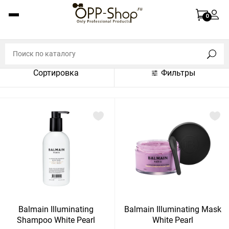
По названию (A-Z)
0
По названию (Z-A)
По цене (по возрастанию)
Сортировка
Фильтры
По цене (по убыванию)
По популярности (по возрастанию)
По популярности (по убыванию)
Показать:
Показать
30
60
Сбросить
120
Balmain Illuminating
Balmain Illuminating Mask
Shampoo White Pearl
White Pearl