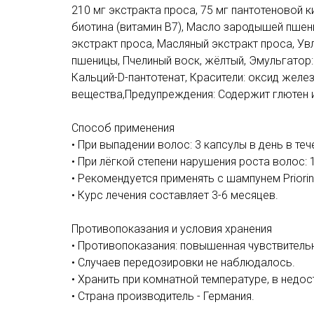
210 мг экстракта проса, 75 мг пантотеновой кис
биотина (витамин B7), Масло зародышей пшени
экстракт проса, Масляный экстракт проса, Ув
пшеницы, Пчелиный воск, жёлтый, Эмульгатор: 
Кальций-D-пантотенат, Красители: оксид желе
вещества,Предупреждения: Содержит глютен 
Способ применения
• При выпадении волос: 3 капсулы в день в теч
• При лёгкой степени нарушения роста волос: 1
• Рекомендуется применять с шампунем Priorin
• Курс лечения составляет 3-6 месяцев.
Противопоказания и условия хранения
• Противопоказания: повышенная чувствитель
• Случаев передозировки не наблюдалось.
• Хранить при комнатной температуре, в недос
• Страна производитель - Германия.