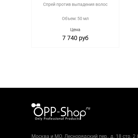
Спрей против выпадения волос
Объем: 50 мл
Цена
7 740 руб
Москва и МО, Леснорядский пер., д. 18 стр. 2