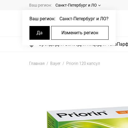
Ваш регион:
Санкт-Петербург и ЛО
Ваш регион:
Санкт-Петербург и ЛО
?
Да
Изменить регион
Бренды
Для волос
Для лица
Для тела
Пар
Главная
Bayer
Priorin 120 капсул