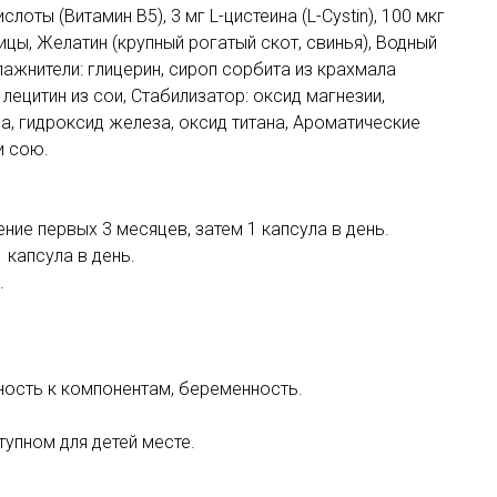
лоты (Витамин В5), 3 мг L-цистеина (L-Cystin), 100 мкг
цы, Желатин (крупный рогатый скот, свинья), Водный
лажнители: глицерин, сироп сорбита из крахмала
лецитин из сои, Стабилизатор: оксид магнезии,
за, гидроксид железа, оксид титана, Ароматические
и сою.
ение первых 3 месяцев, затем 1 капсула в день.
 капсула в день.
.
ность к компонентам, беременность.
тупном для детей месте.