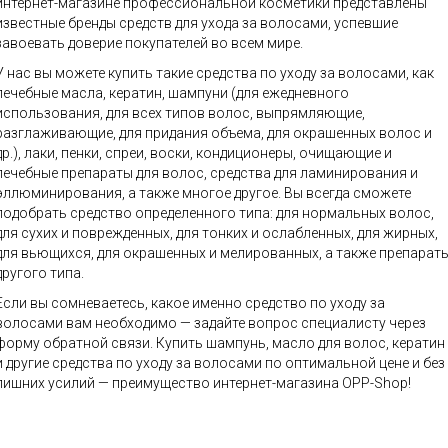
интернет-магазине профессиональной косметики представлены
известные бренды средств для ухода за волосами, успевшие
завоевать доверие покупателей во всем мире.
У нас вы можете купить такие средства по уходу за волосами, как
лечебные масла, кератин, шампуни (для ежедневного
использования, для всех типов волос, выпрямляющие,
разглаживающие, для придания объема, для окрашенных волос и
др.), лаки, пенки, спреи, воски, кондиционеры, очищающие и
лечебные препараты для волос, средства для ламинирования и
эллюминирования, а также многое другое. Вы всегда сможете
подобрать средство определенного типа: для нормальных волос,
для сухих и поврежденных, для тонких и ослабленных, для жирных,
для вьющихся, для окрашенных и мелированных, а также препарат
другого типа.
Если вы сомневаетесь, какое именно средство по уходу за
волосами вам необходимо — задайте вопрос специалисту через
форму обратной связи. Купить шампунь, масло для волос, кератин
и другие средства по уходу за волосами по оптимальной цене и без
лишних усилий — преимущество интернет-магазина OPP-Shop!