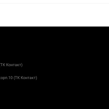
 (ТК Контакт)
корп.10 (ТК Контакт)