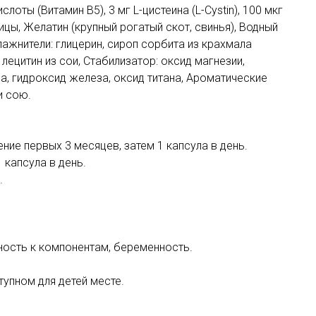
лоты (Витамин В5), 3 мг L-цистеина (L-Cystin), 100 мкг
цы, Желатин (крупный рогатый скот, свинья), Водный
лажнители: глицерин, сироп сорбита из крахмала
лецитин из сои, Стабилизатор: оксид магнезии,
за, гидроксид железа, оксид титана, Ароматические
и сою.
ение первых 3 месяцев, затем 1 капсула в день.
 капсула в день.
.
ность к компонентам, беременность.
тупном для детей месте.