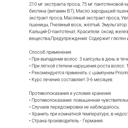
210 мг экстракта проса, 75 мг пантотеновой кис
биотина (витамин B7), Масло зародышей пшени
экстракт проса, Масляный экстракт проса, Ув
пшеницы, Пчелиный воск, жёлтый, Эмульгатор: 
Кальций-D-пантотенат, Красители: оксид желе
вещества,Предупреждения: Содержит глютен 
Способ применения
• При выпадении волос: 3 капсулы в день в теч
• При лёгкой степени нарушения роста волос: 1
• Рекомендуется применять с шампунем Priorin
• Курс лечения составляет 3-6 месяцев.
Противопоказания и условия хранения
• Противопоказания: повышенная чувствитель
• Случаев передозировки не наблюдалось.
• Хранить при комнатной температуре, в недос
• Страна производитель - Германия.